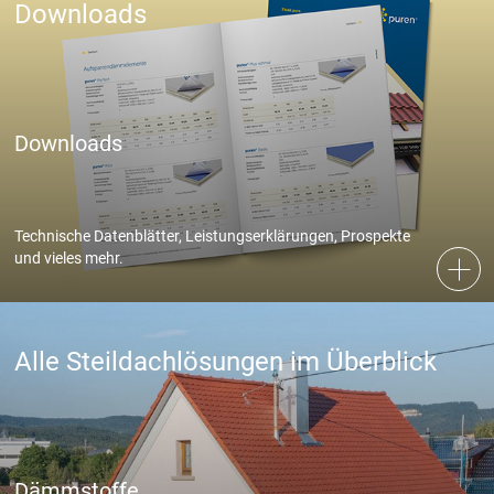
Downloads
Marketing und Statistik
Marketing und Statistik Cookies werden verwendet, um
Downloads
anonymes Tracking zu aktivieren. Hierbei werden können
anonymisierte Daten an eventuelle Drittanbieter weitergeleitet.
Cookie Informationen anzeigen
Technische Datenblätter, Leistungserklärungen, Prospekte
und vieles mehr.
Akzeptieren
Alle Steildachlösungen im Überblick
Speichern
Ablehnen
Impressum
Datenschutz
Dämmstoffe