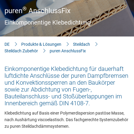
Aktuelles
®
puren
AnschlussFix
Bauherren-Wissen
Einkomponentige Klebedichtung
Downloads
DE
Produkte & Lösungen
Steildach
Steildach Zubehör
puren AnschlussFix
Einkomponentige Klebedichtung für dauerhaft
luftdichte Anschlüsse der puren Dampfbremsen
und Konvektionssperren an den Baukörper
sowie zur Abdichtung von Fugen-,
Bauteilanschluss- und Stoßüberlappungen im
Innenbereich gemäß DIN 4108-7.
Klebedichtung auf Basis einer Polymerdispersion pastöse Masse,
nach Aushärtung viscoelastisch. Das fachgerechte Systemzubehör
zu puren Steildachdämmsystemen.