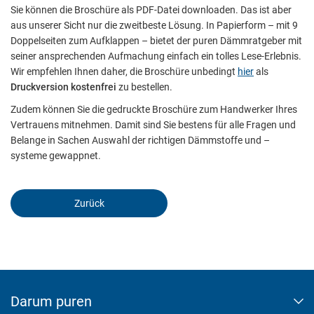
Sie können die Broschüre als PDF-Datei downloaden. Das ist aber
Cookie Informationen anzeigen
aus unserer Sicht nur die zweitbeste Lösung. In Papierform – mit 9
Doppelseiten zum Aufklappen – bietet der puren Dämmratgeber mit
seiner ansprechenden Aufmachung einfach ein tolles Lese-Erlebnis.
Wir empfehlen Ihnen daher, die Broschüre unbedingt
hier
als
Marketing und Statistik
Druckversion kostenfrei
zu bestellen.
Marketing und Statistik Cookies werden verwendet, um
Zudem können Sie die gedruckte Broschüre zum Handwerker Ihres
anonymes Tracking zu aktivieren. Hierbei werden können
Vertrauens mitnehmen. Damit sind Sie bestens für alle Fragen und
anonymisierte Daten an eventuelle Drittanbieter weitergeleitet.
Belange in Sachen Auswahl der richtigen Dämmstoffe und –
systeme gewappnet.
Cookie Informationen anzeigen
Zurück
Akzeptieren
Speichern
Ablehnen
Darum puren
Impressum
Datenschutz