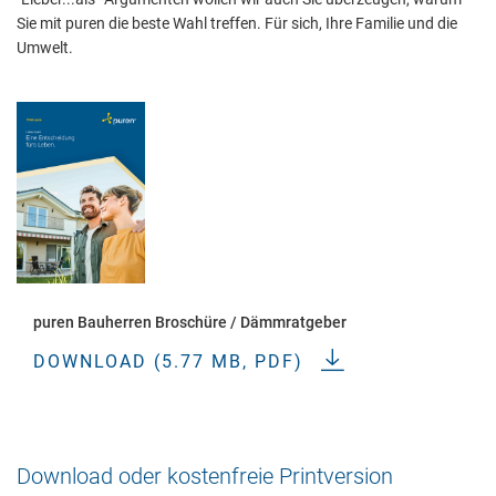
Sie mit puren die beste Wahl treffen. Für sich, Ihre Familie und die
Umwelt.
Notwendig
Diese werden für die Grundfunktionen der Website benötigt und
helfen dabei, unsere Website nutzbar zu machen sowie Zugriffe
auf sichere Bereiche unserer Website ermöglichen.
Cookie Informationen anzeigen
puren Bauherren Broschüre / Dämmratgeber
DOWNLOAD (5.77 MB, PDF)
External Content
Includes resources that make external content available on the
website. Such as YouTube, Instagram or similar providers.
Download oder kostenfreie Printversion