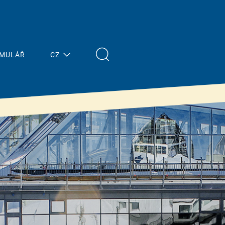
RMULÁŘ
CZ
Nejnovější
Stavitelé
zprávy
& znalosti
Přehled
Vlastnosti &
výhody
Tisk
Financování od
Terminy
státu