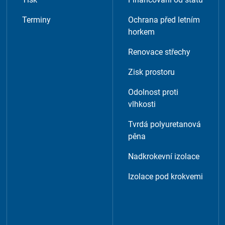
Terminy
Ochrana před letním
tent available on the website. Such as YouTube, Instagra
horkem
Renovace střechy
Zisk prostoru
Odolnost proti
vlhkosti
Tvrdá polyuretanová
pěna
Nadkrokevní izolace
Izolace pod krokvemi