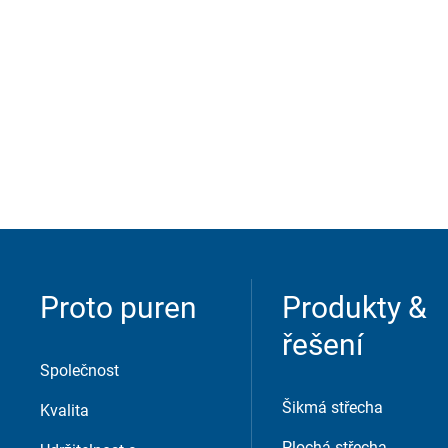
Služba
Externí obsah je zde povolen, pokud je důl
poskytovatelé.
Consent Information
Proto puren
Produkty &
řešení
Společnost
Šikmá střecha
Kvalita
Plochá střecha