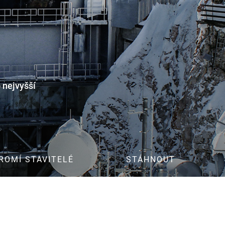
Technické listy
Směrnice pro
zpracování
Servisní formuláře
í odolnými
Prohlášení o
vlastnostech
Certifikace
VOP
ROMÍ STAVITELÉ
STÁHNOUT
í a přístup do zabezpečených oblastí