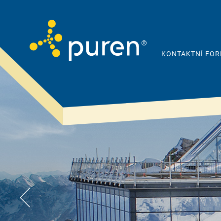
KONTAKTNÍ FO
Proto puren
Produkty
& řešení
Společnost
Šikmá střecha
Kvalita
Plochá střecha
Udržitelnost a
odpovědnost
Podlahy & stropy
®
Reference