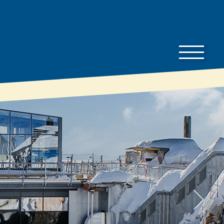
Ke
stažení
Ceník
To je dobré vědět…
Prospekty