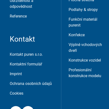
Udržitelnost a
External Content
odpovědnost
Podlahy & stropy
Includes resources that make external con
Reference
Funkční materiál
purenit
Consent Information
Konfekce
Kontakt
Výplně vchodových
dveří
Kontakt puren s.r.o.
Konstrukce vozidel
Kontaktní formulář
Přijmout
Uložit
Odmítnout
Profesionální
Imprint
konstrukce modelu
Imprint
Ochrana údajů
Ochrana osobních údajů
Cookies