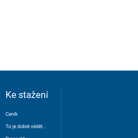
 servisní chat nebo podobní
Ke stažení
Ceník
To je dobré vědět…