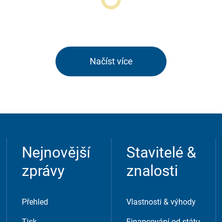
Načíst více
ežitý pro náš pracovní postup. Například přístupný obsah,
Nejnovější
Stavitelé &
zprávy
znalosti
Přehled
Vlastnosti & výhody
Tisk
Financování od státu