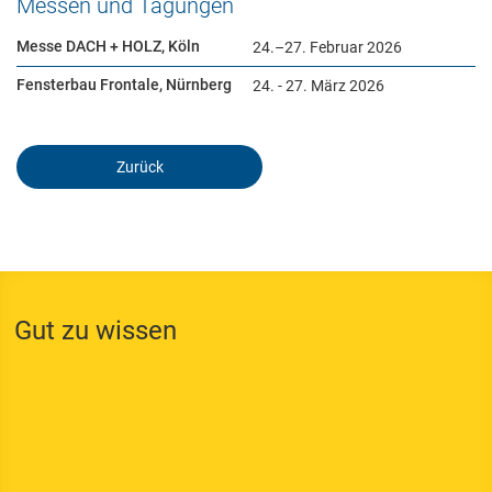
Messen und Tagungen
Aktuelles
Messe DACH + HOLZ, Köln
24.–27. Februar 2026
Bauherren-Wissen
Fensterbau Frontale, Nürnberg
24. - 27. März 2026
Downloads
Zurück
Notwendig
Diese werden für die Grundfunktionen der Website benötigt und
helfen dabei, unsere Website nutzbar zu machen sowie Zugriffe
Gut zu wissen
auf sichere Bereiche unserer Website ermöglichen.
Cookie Informationen anzeigen