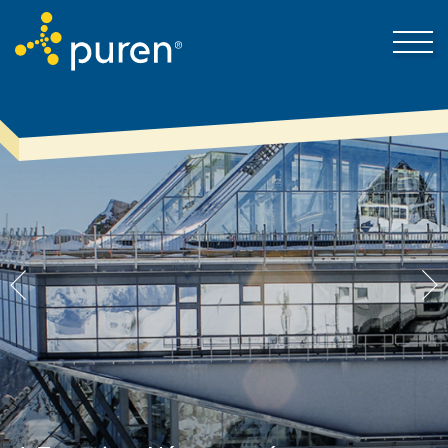
puren-ről
Kapcsolat-felvétel
Megoldások
Aktuális hírek