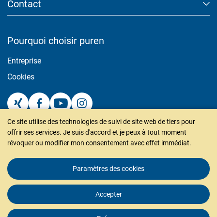
Contact
tracking. Here, anonymised data can be forwarded to possible
third-party providers.
Pourquoi choisir puren
Consent Information
Entreprise
Cookies
Accepter
Enregistrer
Ce site utilise des technologies de suivi de site web de tiers pour
Refuser
puren gmbh
offrir ses services. Je suis d'accord et je peux à tout moment
révoquer ou modifier mon consentement avec effet immédiat.
Rengoldshauser Str. 4
Imprimer
Protection des données
88662 Überlingen
Paramètres des cookies
Deutschland
Tel +49 (0)7551 / 80 99 555
Accepter
industrie@puren.com