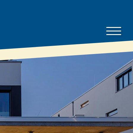
Bauherren-
Downloads
Wissen
Preisliste
Bauherren
Gut zu wissen
Dämmratgeber
Prospekte
Eigenschaften &
Technische
Vorteile
Datenblätter