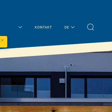
KONTAKT
DE
Mein
Aktuelles
Bereich
Übersicht
Architektur/Planun
Presse
g
Termine
Fachhandel
Handwerk