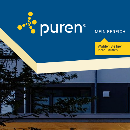
MEIN BEREICH
Wählen Sie hier
Ihren Bereich.
Darum
Produkte
puren
&
Lösungen
Unternehmen
Steildach
100 Betriebe
Ressourceneffizienz
Flachdach
Nachhaltigkeit &
Fassade & WDVS