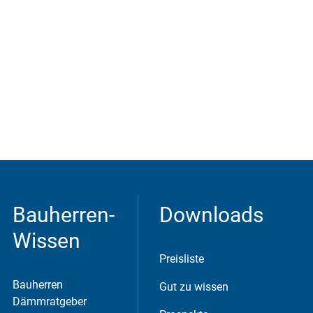
g
Flachdachdämmu
ng
Kellerdeckendäm
mung
Untersparrendäm
mung
Wärmedämmverb
undsystem
Wärmebrücken
Bauherren-
Downloads
m or similar providers.
vermeiden
Wissen
Preisliste
Bauherren
Gut zu wissen
Dämmratgeber