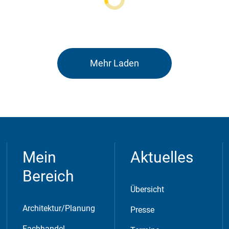
chen.
Mehr Laden
Mein
Aktuelles
tent available on the website. Such as YouTube, Instagra
Bereich
Übersicht
Architektur/Planung
Presse
Fachhandel