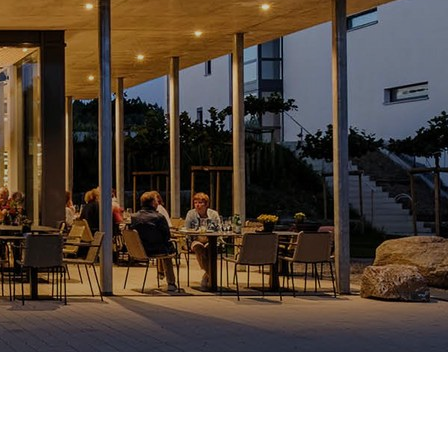
Förderung vom
Nachhaltigkeitsdatenbl
Staat
ätter
Sommerlicher
Verarbeitungsrichtlinie
Hitzeschutz
n
Wohngesund
Serviceformulare
Dachsanierung
EPD
Raumgewinn
BIM-Daten
Feuchteresistent
Ausschreibungstexte
Hartschaum aus
Leistungserklärungen
Polyurethan
Zertifizierung
Aufsparrendämmu
ng
AGB / EKB
Fassadendämmun
bar zu machen sowie Zugriffe auf