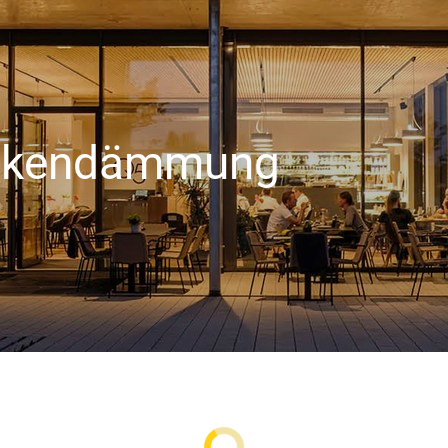
Industrie/OEM
Private Bauherren
Wohnungswirtsch
aft
eckendämmung
 Website benötigt und helfen dabei, unsere Website nutz