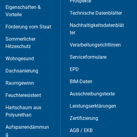
Prospekte
Eigenschaften &
Technische Datenblätter
Vorteile
Nachhaltigkeitsdatenblät
Förderung vom Staat
ter
Sommerlicher
 werden können anonymisierte Daten an
Verarbeitungsrichtlinien
Hitzeschutz
Serviceformulare
Wohngesund
EPD
Dachsanierung
BIM-Daten
Raumgewinn
Ausschreibungstexte
Feuchteresistent
Leistungserklärungen
Hartschaum aus
Polyurethan
Zertifizierung
Aufsparrendämmun
AGB / EKB
g