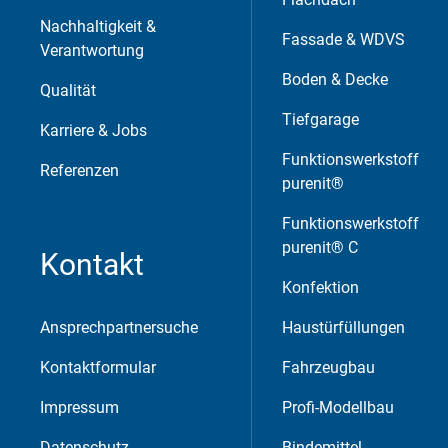
Nachhaltigkeit &
Fassade & WDVS
Verantwortung
Boden & Decke
Marketing und Statistik
Qualität
Tiefgarage
Karriere & Jobs
Marketing und Statistik Cookies werden v
Funktionswerkstoff
eventuelle Drittanbieter weitergeleitet.
Referenzen
purenit®
Funktionswerkstoff
Cookie Informationen anzeigen
purenit® C
Kontakt
Konfektion
Ansprechpartnersuche
Haustürfüllungen
Kontaktformular
Fahrzeugbau
Akzeptieren
Speichern
Ableh
Impressum
Profi-Modellbau
Impressum
Datenschutz
Datenschutz
Bindemittel