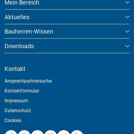
Mein Bereich
Aktuelles
Marketing und Statistik
Bauherren-Wissen
Marketing und Statistik Cookies werden verwendet, um
anonymes Tracking zu aktivieren. Hierbei werden können
Downloads
anonymisierte Daten an eventuelle Drittanbieter weitergeleitet.
Cookie Informationen anzeigen
Kontakt
Ansprechpartnersuche
Akzeptieren
Kontaktformular
Impressum
Speichern
Datenschutz
Ablehnen
Cookies
Impressum
Datenschutz