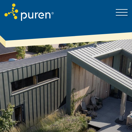
Darum puren
Kontakt
Produkte & Lösungen
Mein Bereich