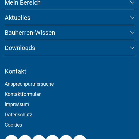
Mein Bereich
Aktuelles
Marketing und Statistik
Bauherren-Wissen
Marketing und Statistik Cookies werden verwendet, um
anonymes Tracking zu aktivieren. Hierbei werden können
Downloads
anonymisierte Daten an eventuelle Drittanbieter weitergeleitet.
Cookie Informationen anzeigen
Kontakt
Ansprechpartnersuche
Akzeptieren
Kontaktformular
Impressum
Speichern
Datenschutz
Ablehnen
Cookies
Impressum
Datenschutz