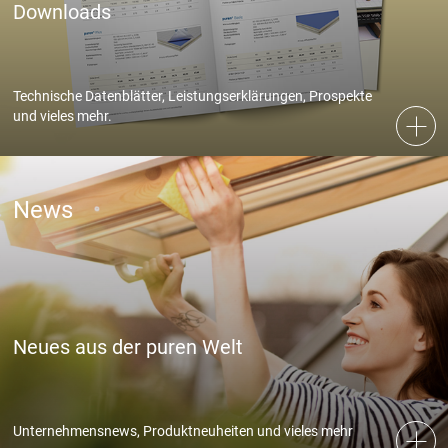
Downloads
Akzeptieren
Technische Datenblätter, Leistungserklärungen, Prospekte
und vieles mehr.
Speichern
Ablehnen
Impressum
Datenschutz
News
Neues aus der puren Welt
Unternehmensnews, Produktneuheiten und vieles mehr