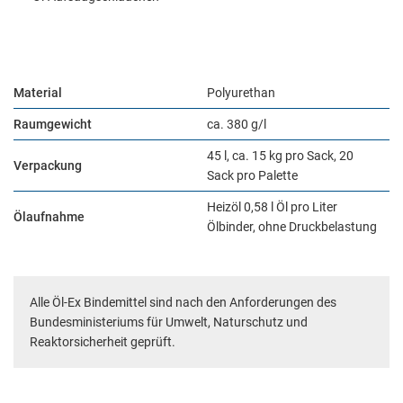
Material
Polyurethan
Raumgewicht
ca. 380 g/l
45 l, ca. 15 kg pro Sack, 20
Verpackung
Sack pro Palette
Heizöl 0,58 l Öl pro Liter
Ölaufnahme
Ölbinder, ohne Druckbelastung
Alle Öl-Ex Bindemittel sind nach den Anforderungen des
Notwendig
Bundesministeriums für Umwelt, Naturschutz und
Diese werden für die Grundfunktionen der Website benötigt und
Reaktorsicherheit geprüft.
helfen dabei, unsere Website nutzbar zu machen sowie Zugriffe
auf sichere Bereiche unserer Website ermöglichen.