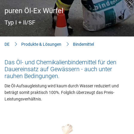
Aktuelles
puren Öl-Ex Würfel
Bauherren-Wissen
Typ I + II/SF
Downloads
DE
Produkte & Lösungen
Bindemittel
Das Öl- und Chemikalienbindemittel für den
Dauereinsatz auf Gewässern - auch unter
rauhen Bedingungen.
Die Öl-Aufsaugleistung wird kaum durch Wasser reduziert und
beträgt somit praktisch 100%. Folglich überzeugt das Preis-
Leistungsverhältnis.