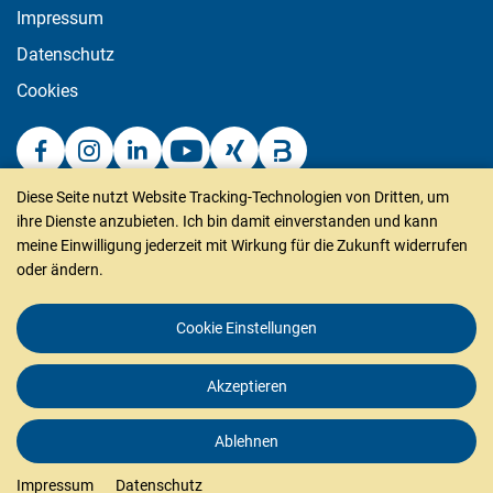
Impressum
Datenschutz
Cookies
Diese Seite nutzt Website Tracking-Technologien von Dritten, um
puren gmbh
ihre Dienste anzubieten. Ich bin damit einverstanden und kann
Rengoldshauser Str. 4
meine Einwilligung jederzeit mit Wirkung für die Zukunft widerrufen
oder ändern.
88662 Überlingen
Deutschland
Cookie Einstellungen
Tel +49 (0)7551 / 80 99 0
Fax +49 (0)7551 / 80 99 20
Akzeptieren
info@puren.com
Wählen Sie hier
Ihren Bereich.
Ablehnen
Impressum
Datenschutz
MEIN BEREICH