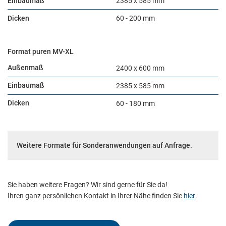
Einbaumaß
2385 x 585 mm
Dicken
60 - 200 mm
Format puren MV-XL
Außenmaß
2400 x 600 mm
Notwendig
Einbaumaß
2385 x 585 mm
Diese werden für die Grundfunktionen der Website benötigt und
Dicken
60 - 180 mm
helfen dabei, unsere Website nutzbar zu machen sowie Zugriffe
auf sichere Bereiche unserer Website ermöglichen.
Weitere Formate für Sonderanwendungen auf Anfrage.
Cookie Informationen anzeigen
Sie haben weitere Fragen? Wir sind gerne für Sie da!
External Content
Ihren ganz persönlichen Kontakt in Ihrer Nähe finden Sie
hier
.
Includes resources that make external content available on the
website. Such as YouTube, Instagram or similar providers.