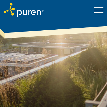
Darum puren
Kontakt
Produkte & Lösungen
Mein Bereich