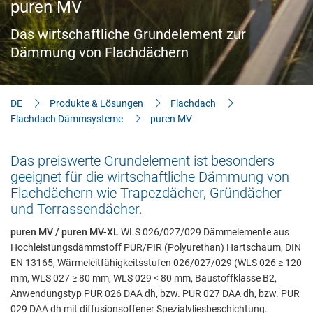
puren MV
Aktuelles
Das wirtschaftliche Grundelement zur
Bauherren-Wissen
Dämmung von Flachdächern
Downloads
DE
Produkte & Lösungen
Flachdach
Flachdach Dämmsysteme
puren MV
Das preiswerte Grundelement ist besonders
geeignet für die wirtschaftliche Dämmung von
Flachdächern wie Trapezdächer, Gründächer
und Terrassendächer.
puren MV / puren MV-XL
WLS 026/027/029 Dämmelemente aus
Hochleistungsdämmstoff PUR/PIR (Polyurethan) Hartschaum, DIN
EN 13165, Wärmeleitfähigkeitsstufen 026/027/029 (WLS 026 ≥ 120
mm, WLS 027 ≥ 80 mm, WLS 029 < 80 mm, Baustoffklasse B2,
Anwendungstyp PUR 026 DAA dh, bzw. PUR 027 DAA dh, bzw. PUR
029 DAA dh mit diffusionsoffener Spezialvliesbeschichtung.