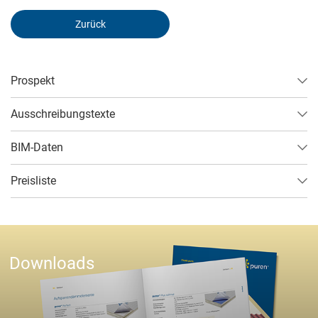
Zurück
Prospekt
Ausschreibungstexte
BIM-Daten
Preisliste
Notwendig
Diese werden für die Grundfunktionen der Website benötigt und
helfen dabei, unsere Website nutzbar zu machen sowie Zugriffe
auf sichere Bereiche unserer Website ermöglichen.
Downloads
Cookie Informationen anzeigen