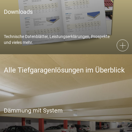
Downloads
External Content
Includes resources that make external content available on the
website. Such as YouTube, Instagram or similar providers.
Technische Datenblätter, Leistungserklärungen, Prospekte
und vieles mehr.
Cookie Informationen anzeigen
Alle Tiefgaragenlösungen im Überblick
Marketing und Statistik
Marketing und Statistik Cookies werden verwendet, um
anonymes Tracking zu aktivieren. Hierbei werden können
anonymisierte Daten an eventuelle Drittanbieter weitergeleitet.
Dämmung mit System
Cookie Informationen anzeigen