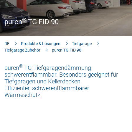
Aktuelles
Bauherren-Wissen
®
puren
TG FID 90
Downloads
DE
Produkte & Lösungen
Tiefgarage
Tiefgarage Zubehör
puren TG FID 90
®
puren
TG Tiefgaragendämmung
schwerentflammbar. Besonders geeignet für
Tiefgaragen und Kellerdecken.
Effizienter, schwerentflammbarer
Wärmeschutz.