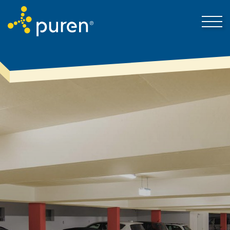
Darum puren
Kontakt
Produkte & Lösungen
Mein Bereich