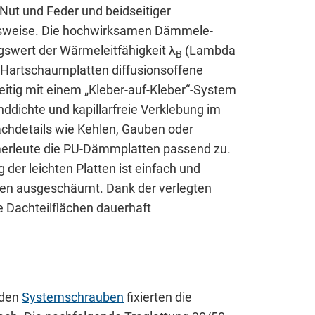
Nut und Feder und beidseitiger
tsweise. Die hochwirksamen Dämm­ele­
wert der Wärmeleitfähigkeit λ
(Lambda
B
U-Hartschaumplatten diffusionsoffene
eitig mit einem „Kleber-auf-Kleber“-System
nddichte und kapillarfreie Verklebung im
achdetails wie Kehlen, Gauben oder
erleute die PU-Dämmplatten passend zu.
der leichten Platten ist einfach und
en ausgeschäumt. Dank der verlegten
Dachteilflächen dauerhaft
nden
Systemschrauben
fixierten die