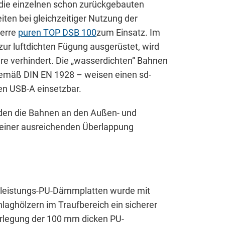
 die einzelnen schon zurückgebauten
iten bei gleichzeitiger Nutzung der
perre
puren TOP DSB 100
zum Einsatz. Im
nen
ur luftdichten Fügung ausgerüstet, wird
re verhindert. Die „wasserdichten“ Bahnen
emäß DIN EN 1928 – weisen einen sd-
en USB-A einsetzbar.
rden die Bahnen an den Außen- und
 einer ausreichenden Überlappung
leistungs-PU-Dämmplatten wurde mit
hlaghölzern im Traufbereich ein sicherer
Verlegung der 100 mm dicken PU-