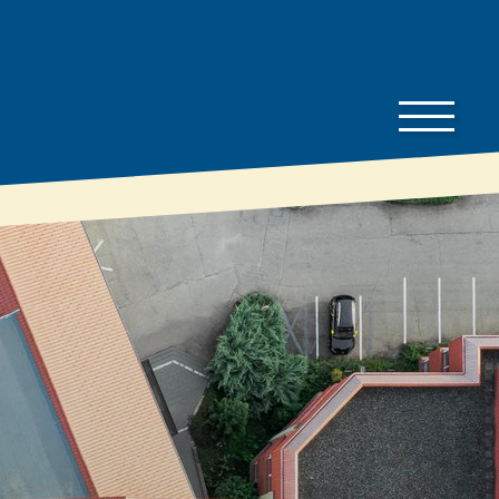
Bauherren-
Downloads
Wissen
Preisliste
Bauherren
Gut zu wissen
Dämmratgeber
Prospekte
Eigenschaften &
Technische
Vorteile
Datenblätter