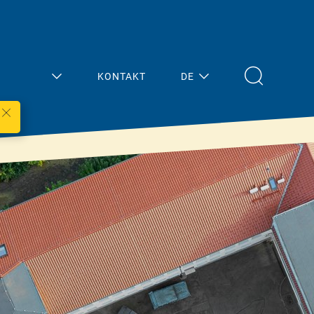
KONTAKT
DE
Mein
Aktuelles
Bereich
Übersicht
Architektur/Planun
Presse
g
Termine
Fachhandel
Handwerk