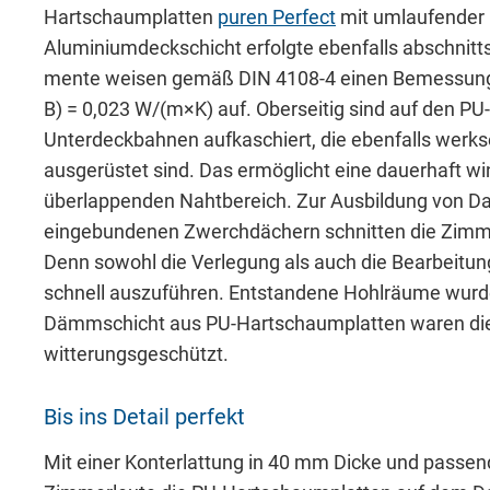
Hartschaumplatten
puren Perfect
mit umlaufender 
Aluminiumdeckschicht erfolgte ebenfalls abschnit
men­te weisen gemäß DIN 4108-4 einen Bemessungs
B) = 0,023 W/(m×K) auf. Oberseitig sind auf den P
Unterdeckbahnen aufkaschiert, die ebenfalls werks
ausgerüstet sind. Das ermöglicht eine dauerhaft wi
über­lap­pen­den Nahtbereich. Zur Ausbildung von D
eingebundenen Zwerchdächern schnitten die Zimm
Denn sowohl die Verlegung als auch die Bearbeitung 
schnell auszuführen. Entstandene Hohlräume wurd
Dämmschicht aus PU-Hartschaumplatten waren die 
witterungsgeschützt.
Bis ins Detail perfekt
Mit einer Konterlattung in 40 mm Dicke und passe