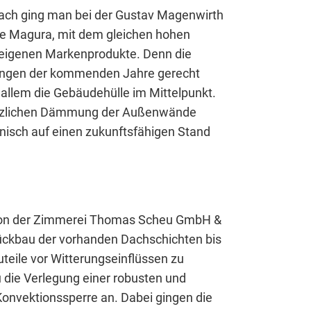
tent available on the website. Such as YouTube, Instagra
rach ging man bei der Gustav Magenwirth
e Magura, mit dem gleichen hohen
r eigenen Markenprodukte. Denn die
rungen der kommenden Jahre gerecht
 allem die Gebäudehülle im Mittelpunkt.
ätzlichen Dämmung der Außenwände
sch auf einen zukunftsfähigen Stand
erwendet, um anonymes Tracking zu aktivieren. Hierbei
von der Zimmerei Thomas Scheu GmbH &
Rückbau der vorhanden Dachschichten bis
teile vor Witterungseinflüssen zu
 die Verlegung einer robusten und
onvektionssperre an. Dabei gingen die