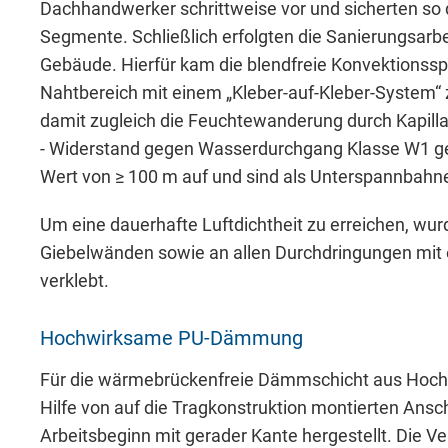
Dachhandwerker schrittweise vor und sicherten so
Segmente. Schließlich erfolgten die Sanierungsarbe
Gebäude. Hierfür kam die blendfreie Konvektionss
Akzeptieren
Speichern
Ableh
Nahtbereich mit einem „Kleber-auf-Kleber-System“ z
damit zugleich die Feuchtewanderung durch Kapilla
Impressum
Datenschutz
- Widerstand gegen Wasserdurchgang Klasse W1 g
Wert von ≥ 100 m auf und sind als Unterspannbahn
Um eine dauerhafte Luftdichtheit zu erreichen, wu
Giebelwänden sowie an allen Durchdringungen mit
verklebt.
Hochwirksame PU-Dämmung
Für die wärmebrückenfreie Dämmschicht aus Hoch
Hilfe von auf die Tragkonstruktion montierten Ansc
Arbeitsbeginn mit gerader Kante hergestellt. Die 