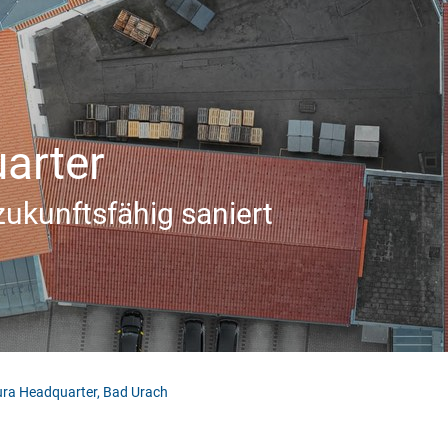
Industrie/OEM
Private Bauherren
Wohnungswirtsch
aft
arter
ukunftsfähig saniert
ra Headquarter, Bad Urach