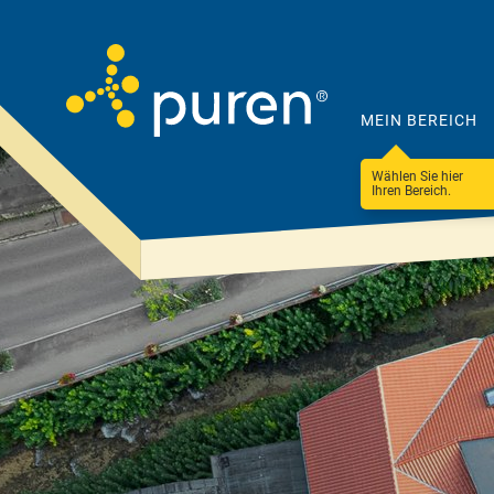
MEIN BEREICH
Wählen Sie hier
Ihren Bereich.
Darum
Produkte
puren
&
Lösungen
Unternehmen
Steildach
100 Betriebe
Ressourceneffizienz
Flachdach
Nachhaltigkeit &
Fassade & WDVS