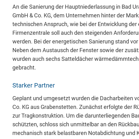
Includes resources that make external con
An die Sanierung der Hauptniederlassung in Bad U
GmbH & Co. KG, dem Unternehmen hinter der Mark
Cookie Informationen anzeigen
technischen Anspruch, wie bei der Entwicklung de
Firmenzentrale soll auch den steigenden Anforde
werden. Bei der energetischen Sanierung stand vor
Neben dem Austausch der Fenster sowie der zus
wurden auch sechs Satteldächer wärmedämmtechni
gebracht.
Marketing und Statistik
Starker Partner
Marketing und Statistik Cookies werden v
eventuelle Drittanbieter weitergeleitet.
Geplant und umgesetzt wurden die Dacharbeiten 
Co. KG aus Grabenstetten. Zunächst erfolgte der 
zur Tragkonstruktion. Um die darunterliegenden Bau
Cookie Informationen anzeigen
schützten, schloss sich unmittelbar an den Rückbau
mechanisch stark belastbaren Notabdichtung und K