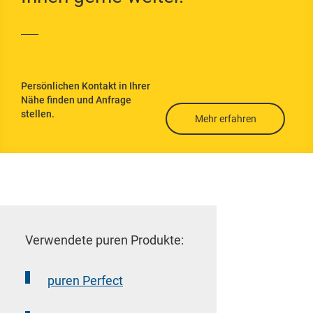
g
Flachdachdämmu
ng
Kellerdeckendäm
Persönlichen Kontakt in Ihrer
mung
Nähe finden und Anfrage
stellen.
Untersparrendäm
Mehr erfahren
mung
Wärmedämmverb
undsystem
Wärmebrücken
vermeiden
Verwendete puren Produkte:
puren Perfect