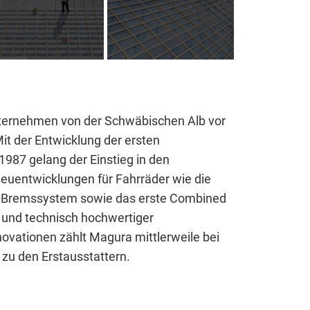
 Website benötigt und helfen dabei, unsere Website nutz
chen.
nternehmen von der Schwäbischen Alb vor
Mit der Entwicklung der ersten
1987 gelang der Einstieg in den
eu­entwicklungen für Fahrräder wie die
S Brems­system sowie das erste Combined
iv und technisch hochwertiger
ovationen zählt Magura mittlerweile bei
 zu den Erstausstattern.