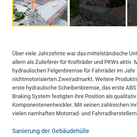
Notwendig
Diese werden für die Grundfunktionen der
sichere Bereiche unserer Website ermögli
Über viele Jahrzehnte war das mittelständische U
allem als Zulieferer für Krafträder und PKWs aktiv. 
hydraulischen Felgenbremse für Fahrräder im Jahr 
Cookie Informationen anzeigen
nichtmotorisierten Zweiradmarkt. Weitere Produkt­n
erste hydraulische Scheibenbremse, das erste AB
Braking System festigten ihre Position als qualitat
Komponentenentwickler. Mit seinen zahlreichen Inn
vielen namhaften Motorrad- und Fahrradherstellern
External Content
Sanierung der Gebäudehülle