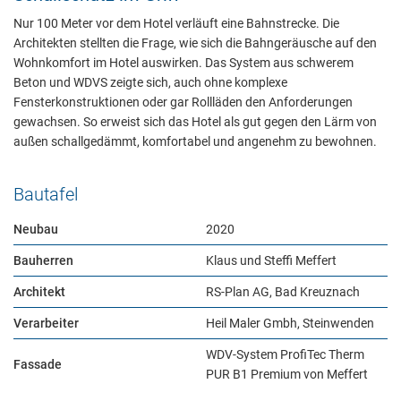
Nur 100 Meter vor dem Hotel verläuft eine Bahnstrecke. Die
Architekten stellten die Frage, wie sich die Bahngeräusche auf den
Wohnkomfort im Hotel auswirken. Das System aus schwerem
Notwendig
Beton und WDVS zeigte sich, auch ohne komplexe
Fensterkonstruktionen oder gar Rollläden den Anforderungen
Diese werden für die Grundfunktionen der Website benötigt und
gewachsen. So erweist sich das Hotel als gut gegen den Lärm von
helfen dabei, unsere Website nutzbar zu machen sowie Zugriffe
außen schallgedämmt, komfortabel und angenehm zu bewohnen.
auf sichere Bereiche unserer Website ermöglichen.
Cookie Informationen anzeigen
Bautafel
Neubau
2020
Bauherren
Klaus und Steffi Meffert
External Content
Architekt
RS-Plan AG, Bad Kreuznach
Includes resources that make external content available on the
Verarbeiter
Heil Maler Gmbh, Steinwenden
website. Such as YouTube, Instagram or similar providers.
WDV-System ProfiTec Therm
Fassade
Cookie Informationen anzeigen
PUR B1 Premium von Meffert