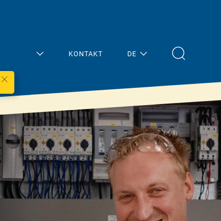
KONTAKT
DE
Mein
Aktuelles
Bereich
Übersicht
Architektur/Planun
Presse
g
Termine
Fachhandel
Handwerk