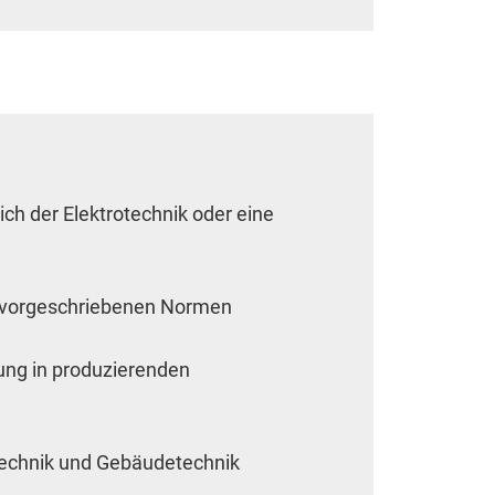
 Website benötigt und helfen dabei, unsere Website nutz
chen.
h der Elektrotechnik oder eine
h vorgeschriebenen Normen
tung in produzierenden
stechnik und Gebäudetechnik