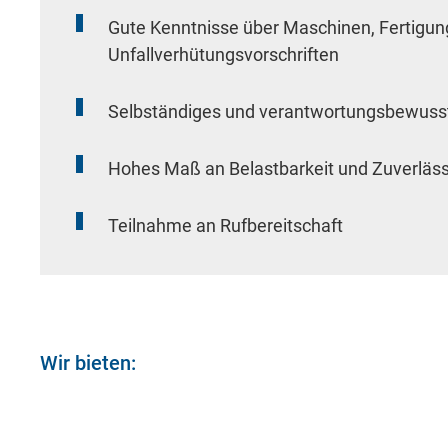
Includes resources that make external con
Gute Kenntnisse über Maschinen, Fertigung
Unfallverhütungsvorschriften
Cookie Informationen anzeigen
Selbständiges und verantwortungsbewuss
Hohes Maß an Belastbarkeit und Zuverläss
Teilnahme an Rufbereitschaft
Marketing und Statistik
Marketing und Statistik Cookies werden v
eventuelle Drittanbieter weitergeleitet.
Wir bieten:
Cookie Informationen anzeigen