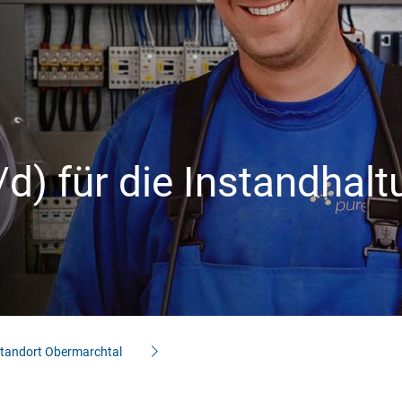
Industrie/OEM
Private Bauherren
Wohnungswirtsch
aft
/d) für die Instandhal
tandort Obermarchtal