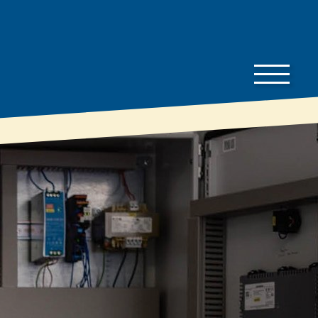
Bauherren-
Downloads
Wissen
Preisliste
Bauherren
Gut zu wissen
Dämmratgeber
Prospekte
Eigenschaften &
Technische
Vorteile
Datenblätter