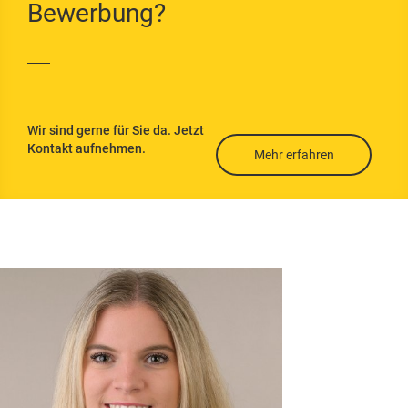
g
Bewerbung?
Flachdachdämmu
ng
Kellerdeckendäm
mung
Wir sind gerne für Sie da. Jetzt
Kontakt aufnehmen.
Untersparrendäm
Mehr erfahren
mung
Wärmedämmverb
undsystem
Wärmebrücken
vermeiden