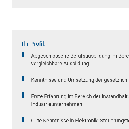
Notwendig
Diese werden für die Grundfunktionen der
Ihr Profil:
sichere Bereiche unserer Website ermögli
Abgeschlossene Berufsausbildung im Bereic
vergleichbare Ausbildung
Cookie Informationen anzeigen
Kenntnisse und Umsetzung der gesetzlic
Erste Erfahrung im Bereich der Instandhal
Industrieunternehmen
External Content
Gute Kenntnisse in Elektronik, Steuerung