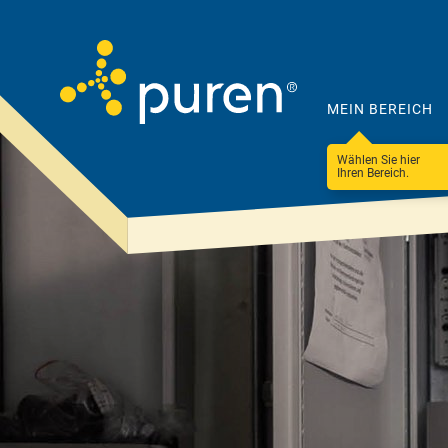
MEIN BEREICH
Wählen Sie hier
Ihren Bereich.
Darum
Produkte
puren
&
Lösungen
Unternehmen
Steildach
100 Betriebe
Ressourceneffizienz
Flachdach
Nachhaltigkeit &
Fassade & WDVS