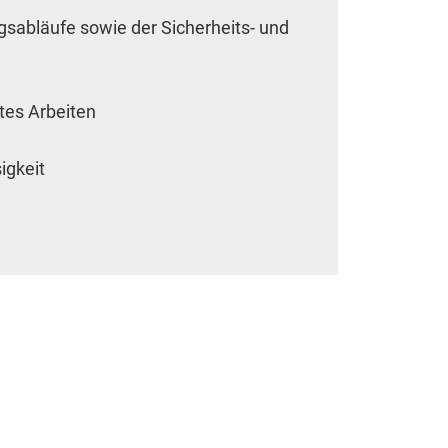
tent available on the website. Such as YouTube, Instagra
sabläufe sowie der Sicherheits- und
tes Arbeiten
igkeit
erwendet, um anonymes Tracking zu aktivieren. Hierbei