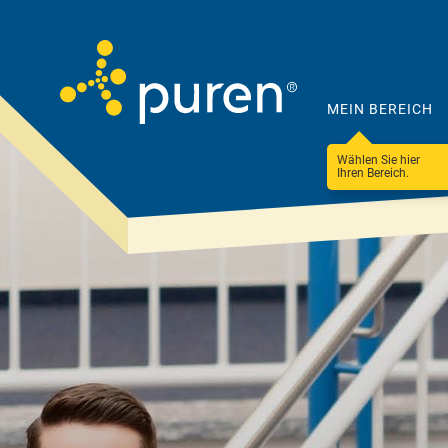
MEIN BEREICH
Wählen Sie hier
Ihren Bereich.
Darum
Produkte
puren
&
Lösungen
Unternehmen
Steildach
100 Betriebe
Ressourceneffizienz
Flachdach
Nachhaltigkeit &
Fassade & WDVS