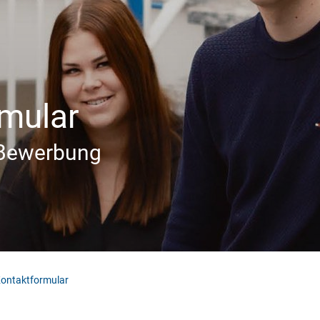
Industrie/OEM
Private Bauherren
Wohnungswirtsch
aft
mular
e Bewerbung
ontaktformular