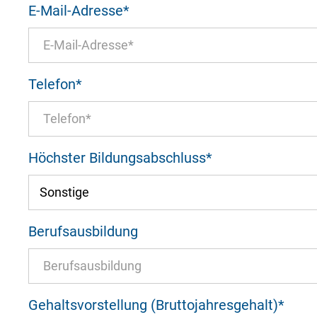
Includes resources that make external con
E-Mail-Adresse
*
Cookie Informationen anzeigen
Telefon
*
Höchster Bildungsabschluss
*
Marketing und Statistik
Marketing und Statistik Cookies werden v
eventuelle Drittanbieter weitergeleitet.
Berufsausbildung
Cookie Informationen anzeigen
Gehaltsvorstellung (Bruttojahresgehalt)
*