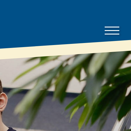
Bauherren-
Downloads
Wissen
Preisliste
Bauherren
Gut zu wissen
Dämmratgeber
Prospekte
Eigenschaften &
Technische
Vorteile
Datenblätter