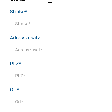
Straße
*
Notwendig
Diese werden für die Grundfunktionen der
Adresszusatz
sichere Bereiche unserer Website ermögli
Cookie Informationen anzeigen
PLZ
*
Ort
*
External Content