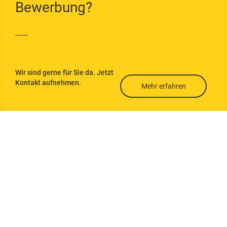
g
Bewerbung?
Flachdachdämmu
ng
Kellerdeckendäm
mung
Wir sind gerne für Sie da. Jetzt
Kontakt aufnehmen.
Untersparrendäm
Mehr erfahren
mung
Wärmedämmverb
undsystem
Wärmebrücken
vermeiden