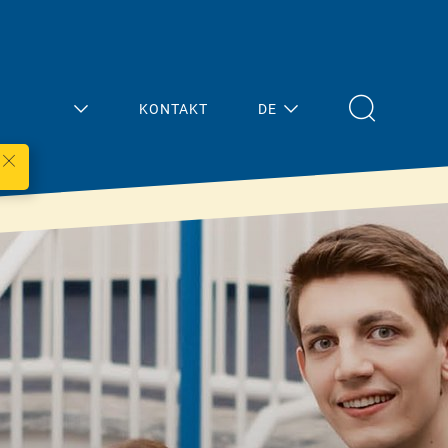
KONTAKT
DE
Mein
Aktuelles
Bereich
Übersicht
Architektur/Planun
Presse
g
Termine
Fachhandel
Handwerk