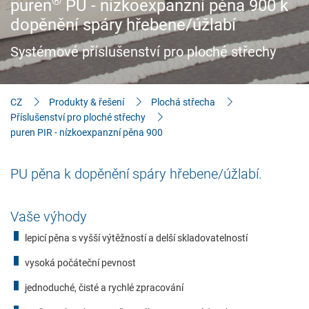
®
puren
PU - nízkoexpanzní pěna 900 k
Stavitelé & znalosti
dopěnění spáry hřebene/úžlabí
Ke stažení
Systémové příslušenství pro ploché střechy
CZ
Produkty & řešení
Plochá střecha
Příslušenství pro ploché střechy
puren PIR - nízkoexpanzní pěna 900
PU pěna k dopěnění spáry hřebene/úžlabí.
Vaše výhody
lepicí pěna s vyšší výtěžností a delší skladovatelností
vysoká počáteční pevnost
jednoduché, čisté a rychlé zpracování