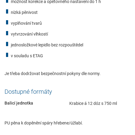
možnost korekce a opětovného nastavení do 1 h
nízká pěnivost
vyplňování tvarů
vytvrzování vlhkostí
Požadované
jednosložkové lepidlo bez rozpouštědel
Tyto údaje jsou nezbytné pro základní funkce webových
v souladu s ETAG
stránek a pomáhají umožnit jejich používání a přístup do
zabezpečených oblastí našich webových stránek.
Je třeba dodržovat bezpečnostní pokyny dle normy.
Consent Information
Dostupné formáty
Balicí jednotka
Krabice á 12 dóz s 750 ml
Služba
Externí obsah je zde povolen, pokud je důležitý pro náš pracovní
PU pěna k dopěnění spáry hřebene/úžlabí.
postup. Například přístupný obsah, servisní chat nebo podobní
poskytovatelé.