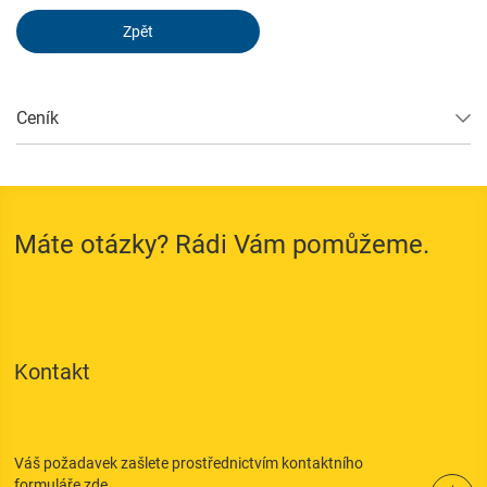
Zpět
Consent Information
Ceník
External Content
Includes resources that make external content available on the
website. Such as YouTube, Instagram or similar providers.
Máte otázky? Rádi Vám pomůžeme.
Consent Information
Přijmout
Kontakt
Uložit
Odmítnout
Váš požadavek zašlete prostřednictvím kontaktního
formuláře zde.