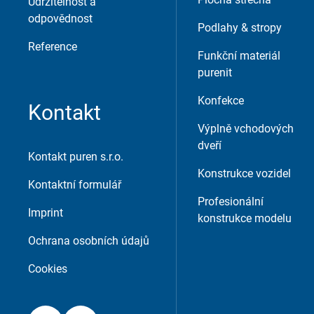
Udržitelnost a
External Content
odpovědnost
Podlahy & stropy
Includes resources that make external con
Reference
Funkční materiál
purenit
Consent Information
Konfekce
Kontakt
Výplně vchodových
dveří
Kontakt puren s.r.o.
Konstrukce vozidel
Kontaktní formulář
Přijmout
Uložit
Odmítnout
Profesionální
Imprint
konstrukce modelu
Imprint
Ochrana údajů
Ochrana osobních údajů
Cookies