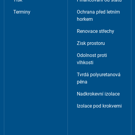
Terminy
Ochrana před letním
tent available on the website. Such as YouTube, Instagra
horkem
Renovace střechy
Zisk prostoru
Odolnost proti
vlhkosti
Tvrdá polyuretanová
pěna
Nadkrokevní izolace
Izolace pod krokvemi