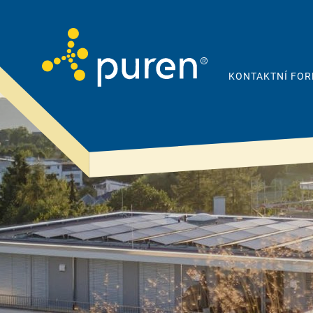
KONTAKTNÍ FO
Proto puren
Produkty
& řešení
Společnost
Šikmá střecha
Kvalita
Plochá střecha
Udržitelnost a
odpovědnost
Podlahy & stropy
Reference