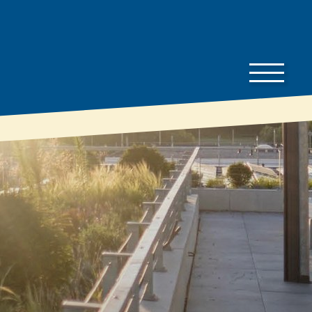
Ke
stažení
Ceník
To je dobré vědět…
Prospekty