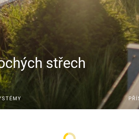
Ochrana před
letním horkem
Renovace střechy
Zisk prostoru
Odolnost proti
vlhkosti
lochých střech
Tvrdá
polyuretanová
pěna
Nadkrokevní
SYSTÉMY
PŘÍ
kce webových stránek a pomáhají umožnit jejich používán
izolace
Izolace pod
krokvemi