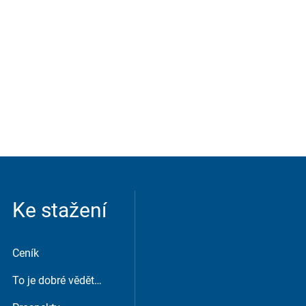
 servisní chat nebo podobní
Ke stažení
Ceník
To je dobré vědět…