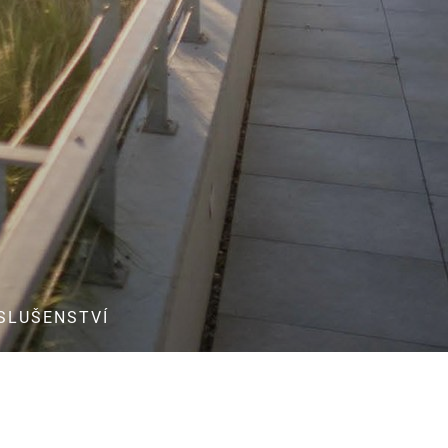
Technické listy
Směrnice pro
zpracování
Servisní formuláře
Prohlášení o
vlastnostech
Certifikace
VOP
SLUŠENSTVÍ
í a přístup do zabezpečených oblastí