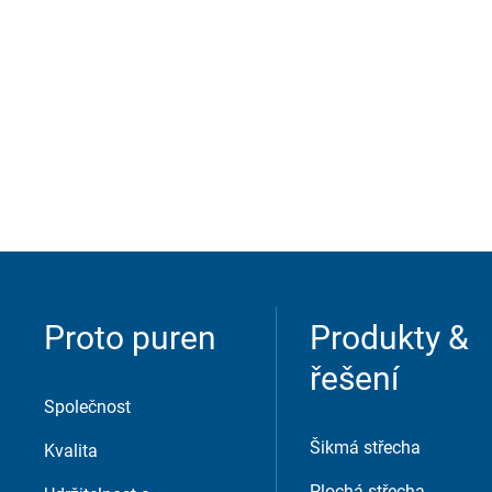
Služba
Externí obsah je zde povolen, pokud je důl
poskytovatelé.
Consent Information
Proto puren
Produkty &
řešení
Společnost
Šikmá střecha
Kvalita
Plochá střecha