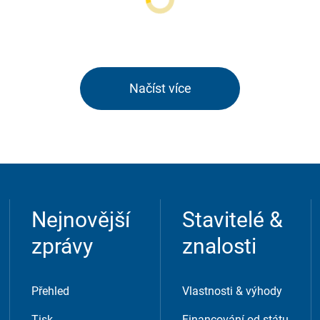
Načíst více
ežitý pro náš pracovní postup. Například přístupný obsah,
Nejnovější
Stavitelé &
zprávy
znalosti
Přehled
Vlastnosti & výhody
Tisk
Financování od státu