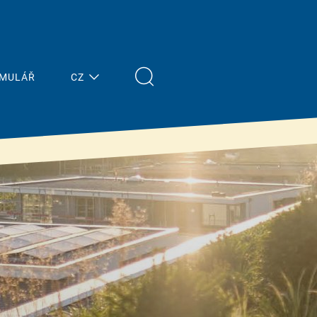
RMULÁŘ
CZ
Nejnovější
Stavitelé
zprávy
& znalosti
Přehled
Vlastnosti &
výhody
Tisk
Financování od
Terminy
státu