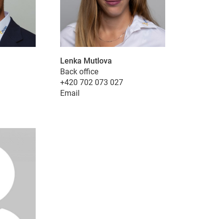
ežitý pro náš pracovní postup. Například přístupný obsah,
Lenka Mutlova
Back office
+420 702 073 027
Email
tent available on the website. Such as YouTube, Instagra