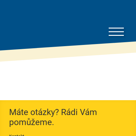
Ke
stažení
Ceník
Máte otázky? Rádi Vám
To je dobré vědět…
pomůžeme.
Prospekty