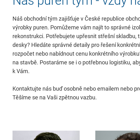
Náš puren tým - vždy n
Funkční materiál
purenit
Náš obchodní tým zajišťuje v České republice obcho
Konfekce
výrobky puren. Pomůžeme vám najít to správné izol
Kontakt
Výplně
rekonstrukci. Potřebujete upřesnit střešní skladbu, 
vchodových dveří
desky? Hledáte správné detaily pro řešení konkré
Kontakt puren s.r.o.
rozpočet nebo nabídnout cenu konkrétního výrobku?
Konstrukce vozidel
na stavbě. Postaráme se i o potřebnou logistiku, aby
Kontaktní formulář
Profesionální
k Vám.
konstrukce
Imprint
modelu
Kontaktujte nás buď osobně nebo emailem nebo pro
Těšíme se na Vaši zpětnou vazbu.