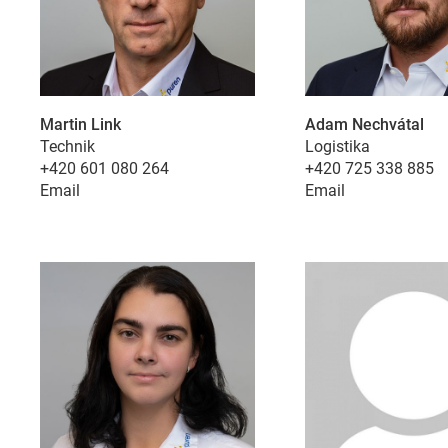
Externí obsah je zde povolen, pokud je důl
poskytovatelé.
Martin Link
Adam Nechvátal
Consent Information
Technik
Logistika
+420 601 080 264
+420 725 338 885
Email
Email
External Content
Includes resources that make external con
Consent Information