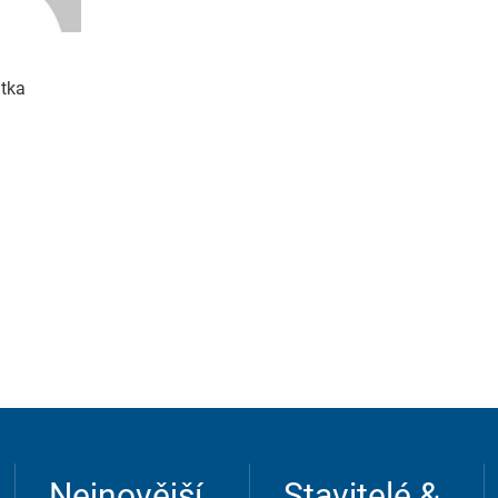
ntka
Nejnovější
Stavitelé &