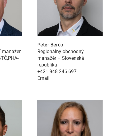
Peter Berčo
í manažer
Regionálny obchodný
kce webových stránek a pomáhají umožnit jejich používán
STČ,PHA-
manažér – Slovenská
republika
+421 948 246 697
Email