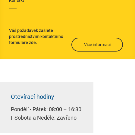
Technické listy
Kontakt
Směrnice pro
zpracování
Váš požadavek zašlete
Servisní formuláře
prostřednictvím kontaktního
formuláře zde.
Prohlášení o
Více informací
vlastnostech
Certifikace
VOP
Otevírací hodiny
Pondělí - Pátek: 08:00 – 16:30
| Sobota a Neděle: Zavřeno