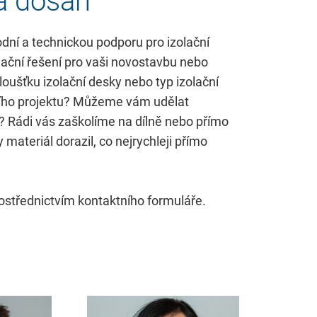
a dosah
Ochrana před
letním horkem
dní a technickou podporu pro izolační
Renovace střechy
ační řešení pro vaši novostavbu nebo
tloušťku izolační desky nebo typ izolační
Zisk prostoru
tního projektu? Můžeme vám udělat
Odolnost proti
 Rádi vás zaškolíme na dílně nebo přímo
vlhkosti
 materiál dorazil, co nejrychleji přímo
Tvrdá
polyuretanová
pěna
střednictvím kontaktního formuláře.
Nadkrokevní
izolace
Izolace pod
krokvemi