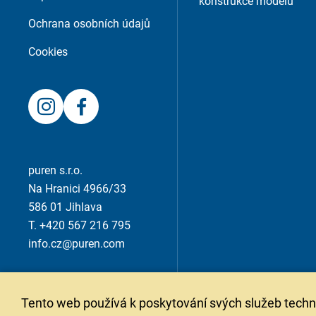
konstrukce modelu
Ochrana osobních údajů
Cookies
puren s.r.o.
Na Hranici 4966/33
586 01 Jihlava
T. +420 567 216 795
info.cz@puren.com
Tento web používá k poskytování svých služeb techn