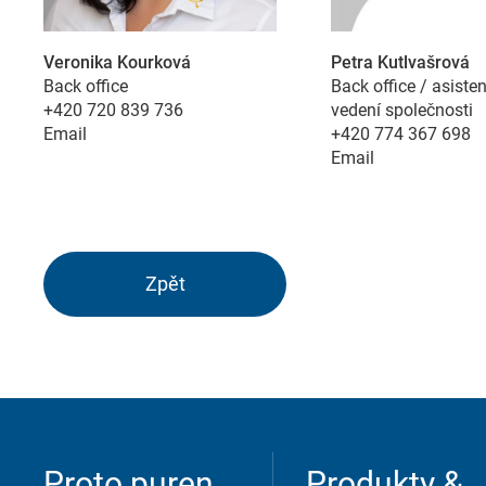
Veronika Kourková
Petra Kutlvašrová
Back office
Back office / asiste
+420 720 839 736
vedení společnosti
Přijmout
Uložit
Odmítnout
Email
+420 774 367 698
Email
Imprint
Ochrana údajů
Zpět
Proto puren
Produkty &