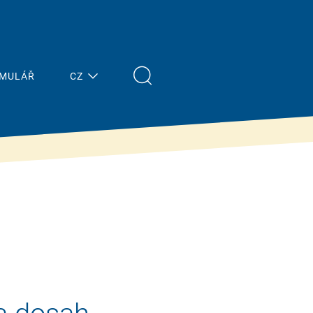
RMULÁŘ
CZ
Nejnovější
Stavitelé
zprávy
& znalosti
Přehled
Vlastnosti &
výhody
Tisk
Financování od
Terminy
státu