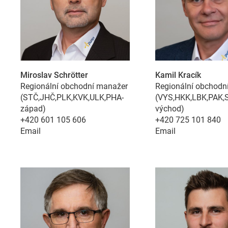
Požadované
Miroslav Schrötter
Kamil Kracík
Regionální obchodní manažer
Regionální obchodn
Tyto údaje jsou nezbytné pro základní fun
(STČ,JHČ,PLK,KVK,ULK,PHA-
(VYS,HKK,LBK,PAK,
našich webových stránek.
západ)
východ)
+420 601 105 606
+420 725 101 840
Email
Email
Consent Information
Služba