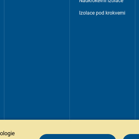
Nadkrokevní izolace
Izolace pod krokvemi
ologie