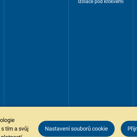
Izolace pod krokvemi
ologie
s tím a svůj
Nastavení souborů cookie
Při