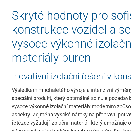
Skryté hodnoty pro sof
konstrukce vozidel a s
vysoce výkonné izolačn
materiály puren
Inovativní izolační řešení v kons
Výsledkem mnohaletého vývoje a intenzivní výměny
speciální produkt, který optimálně splňuje požadavk
vysoce výkonné izolační materiály moderním způso
aspekty. Zejména vysoké nároky na přepravu potrav
řetězce vyžadují izolační materiál, který umožňuje 
šířce vozidla díky tenkým konstrukcím stěn. Souča