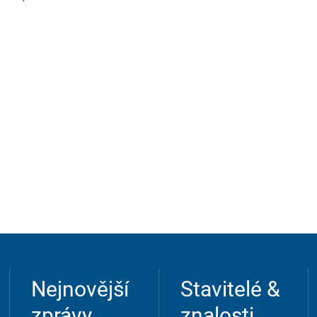
Nejnovější
Stavitelé &
zprávy
znalosti