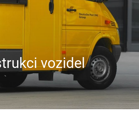
Ochrana před
letním horkem
Renovace střechy
Zisk prostoru
Odolnost proti
vlhkosti
trukci vozidel
Tvrdá
polyuretanová
pěna
Nadkrokevní
izolace
Izolace pod
krokvemi