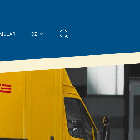
RMULÁŘ
CZ
Nejnovější
Stavitelé
zprávy
& znalosti
Přehled
Vlastnosti &
výhody
Tisk
Financování od
Terminy
státu