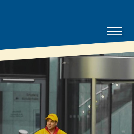
Ke
stažení
Ceník
To je dobré vědět…
Prospekty