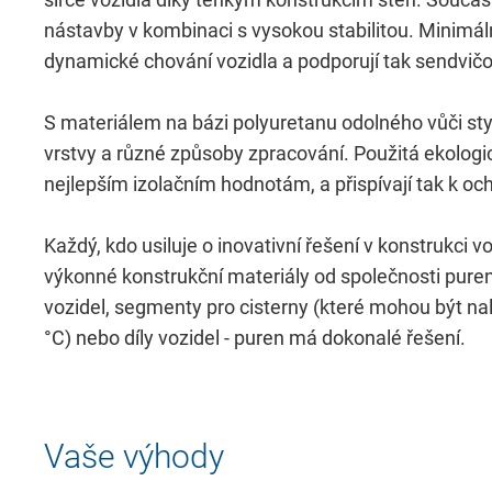
nástavby v kombinaci s vysokou stabilitou. Minimál
dynamické chování vozidla a podporují tak sendvič
Požadované
S materiálem na bázi polyuretanu odolného vůči st
vrstvy a různé způsoby zpracování. Použitá ekologic
Tyto údaje jsou nezbytné pro základní fun
nejlepším izolačním hodnotám, a přispívají tak k oc
našich webových stránek.
Každý, kdo usiluje o inovativní řešení v konstrukci v
výkonné konstrukční materiály od společnosti puren
Consent Information
vozidel, segmenty pro cisterny (které mohou být na
°C) nebo díly vozidel - puren má dokonalé řešení.
Vaše výhody
Služba