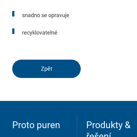
snadno se opravuje
Přijmout
Uložit
Odmítnout
recyklovatelné
Imprint
Ochrana údajů
Zpět
Proto puren
Produkty &
řešení