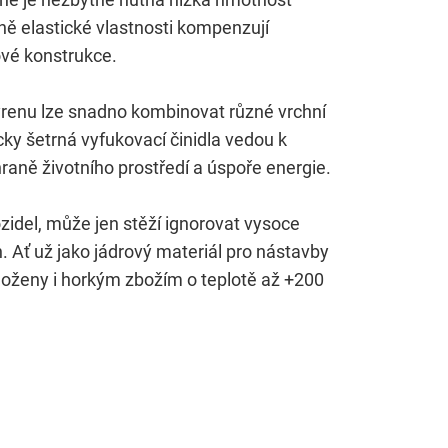
ně elastické vlastnosti kompenzují
ové konstrukce.
yrenu lze snadno kombinovat různé vrchní
ky šetrná vyfukovací činidla vedou k
kce webových stránek a pomáhají umožnit jejich používán
hraně životního prostředí a úspoře energie.
ozidel, může jen stěží ignorovat vysoce
. Ať už jako jádrový materiál pro nástavby
loženy i horkým zbožím o teplotě až +200