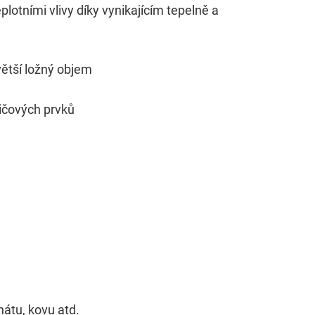
lotními vlivy díky vynikajícím tepelně a
ežitý pro náš pracovní postup. Například přístupný obsah,
 větší ložný objem
vičových prvků
tent available on the website. Such as YouTube, Instagra
nátu, kovu atd.