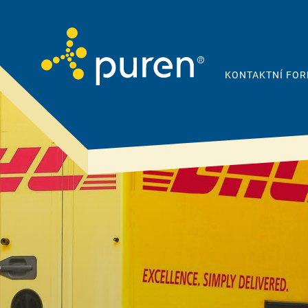
KONTAKTNÍ FO
Proto puren
Produkty
& řešení
Společnost
Šikmá střecha
Kvalita
Plochá střecha
Udržitelnost a
odpovědnost
Podlahy & stropy
Reference