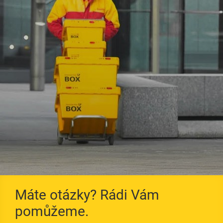
Technické listy
Směrnice pro
zpracování
Servisní formuláře
Prohlášení o
vlastnostech
Certifikace
VOP
Máte otázky? Rádi Vám
pomůžeme.