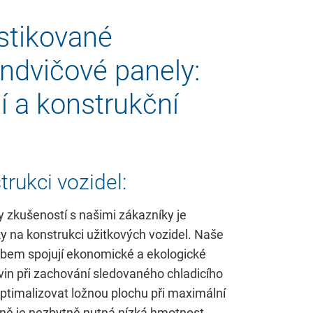
istikované
endvičové panely:
í a konstrukční
trukci vozidel:
 zkušeností s našimi zákazníky je
y na konstrukci užitkových vozidel. Naše
bem spojují ekonomické a ekologické
in při zachování sledovaného chladicího
optimalizovat ložnou plochu při maximální
sně je nezbytně nutná nízká hmotnost