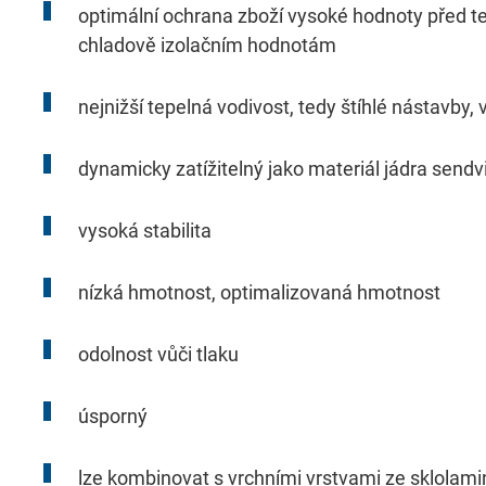
optimální ochrana zboží vysoké hodnoty před tep
Externí obsah je zde povolen, pokud je důl
chladově izolačním hodnotám
poskytovatelé.
nejnižší tepelná vodivost, tedy štíhlé nástavby,
Consent Information
dynamicky zatížitelný jako materiál jádra send
vysoká stabilita
nízká hmotnost, optimalizovaná hmotnost
External Content
odolnost vůči tlaku
Includes resources that make external con
úsporný
Consent Information
lze kombinovat s vrchními vrstvami ze sklolami