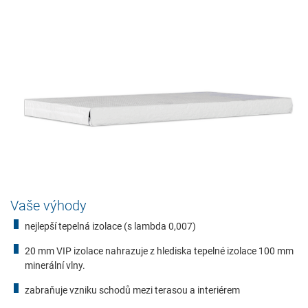
Vaše výhody
nejlepší tepelná izolace (s lambda 0,007)
20 mm VIP izolace nahrazuje z hlediska tepelné izolace 100 mm
minerální vlny.
Požadované
zabraňuje vzniku schodů mezi terasou a interiérem
Tyto údaje jsou nezbytné pro základní funkce webových
stránek a pomáhají umožnit jejich používání a přístup do