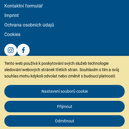
Kontaktní formulář
Imprint
Ochrana osobních údajů
Cookies
Tento web používá k poskytování svých služeb technologie
puren s.r.o.
sledování webových stránek třetích stran. Souhlasím s tím a svůj
Na Hranici 4966/33
souhlas mohu kdykoli odvolat nebo změnit s budoucí platností.
586 01 Jihlava
T. +420 567 216 795
Nastavení souborů cookie
info.cz@puren.com
Přijmout
Odmítnout