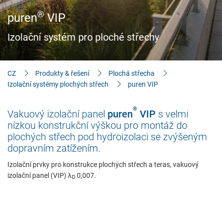
Stavitelé & znalosti
®
puren
VIP
Ke stažení
Izolační systém pro ploché střechy
CZ
Produkty & řešení
Plochá střecha
Izolační systémy plochých střech
puren VIP
®
Vakuový izolační panel
puren
VIP
s velmi
nízkou konstrukční výškou pro montáž do
plochých střech pod hydroizolaci se zvýšeným
dopravním zatížením.
Izolační prvky pro konstrukce plochých střech a teras, vakuový
izolační panel (VIP) λ
0,007.
D