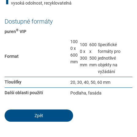
vysoká odolnost, recyklovatelná
zabezpečených oblastí našich webových stránek.
Dostupné formáty
Consent Information
®
puren
VIP
100
100
600
Specifické
0 x
Služba
0 x
x
formáty pro
600
Format
300
500
jednotlivé
Externí obsah je zde povolen, pokud je důležitý pro náš pracovní
mm
mm
mm
objekty na
postup. Například přístupný obsah, servisní chat nebo podobní
vyžádání
poskytovatelé.
Tloušťky
20, 30, 40, 50, 60 mm
Consent Information
Další oblasti použití
Podlaha, fasáda
Zpět
External Content
Includes resources that make external content available on the
website. Such as YouTube, Instagram or similar providers.