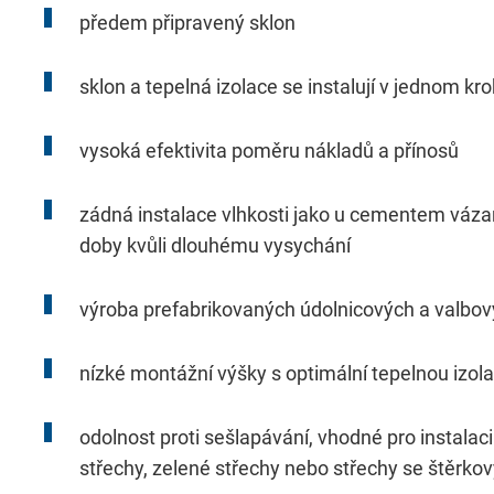
předem připravený sklon
sklon a tepelná izolace se instalují v jednom kr
Požadované
Tyto údaje jsou nezbytné pro základní fun
vysoká efektivita poměru nákladů a přínosů
našich webových stránek.
zádná instalace vlhkosti jako u cementem váza
doby kvůli dlouhému vysychání
Consent Information
výroba prefabrikovaných údolnicových a valbov
nízké montážní výšky s optimální tepelnou izola
Služba
odolnost proti sešlapávání, vhodné pro instalaci
střechy, zelené střechy nebo střechy se štěr