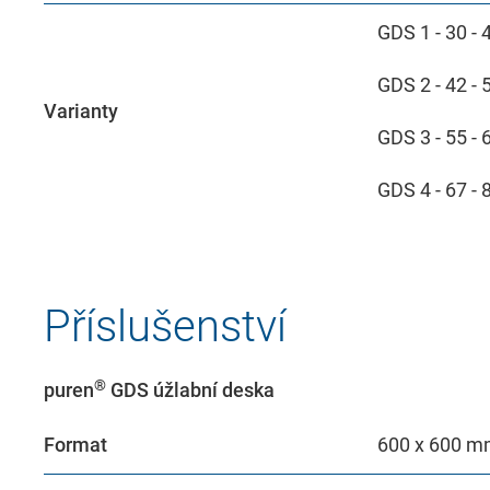
GDS 1 - 30 -
Přijmout
Uložit
Odmítnout
GDS 2 - 42 -
Varianty
Imprint
Ochrana údajů
GDS 3 - 55 -
GDS 4 - 67 -
Příslušenství
®
puren
GDS úžlabní deska
Format
600 x 600 mm