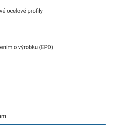
ežitý pro náš pracovní postup. Například přístupný obsah,
vé ocelové profily
šením o výrobku (EPD)
tent available on the website. Such as YouTube, Instagra
 mm