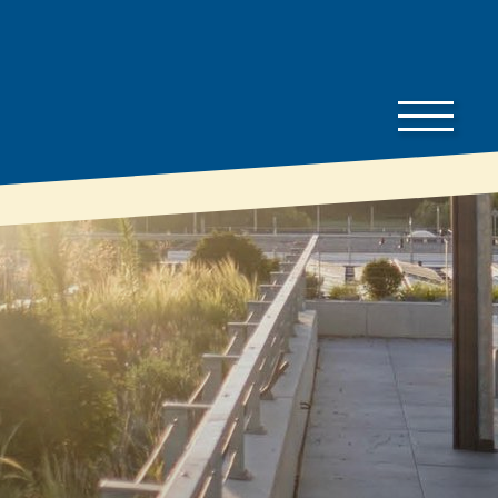
Ke
stažení
Ceník
To je dobré vědět…
Prospekty