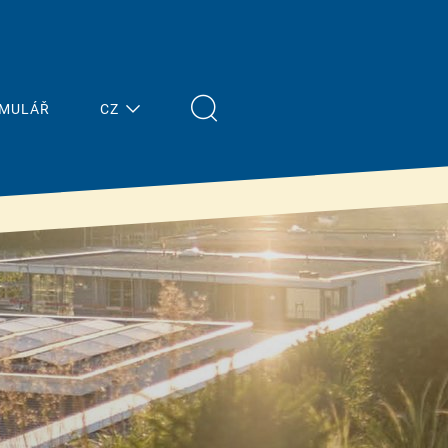
RMULÁŘ
CZ
Nejnovější
Stavitelé
zprávy
& znalosti
Přehled
Vlastnosti &
výhody
Tisk
Financování od
Terminy
státu