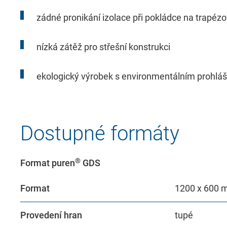
Externí obsah je zde povolen, pokud je důl
poskytovatelé.
zádné pronikání izolace při pokládce na trapézo
nízká zátěž pro střešní konstrukci
Consent Information
ekologický výrobek s environmentálním prohlá
Dostupné formáty
External Content
Includes resources that make external con
®
Format puren
GDS
Format
1200 x 600
Consent Information
Provedení hran
tupé