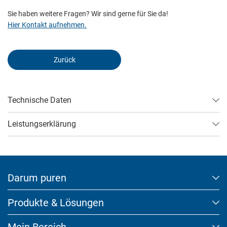
Sie haben weitere Fragen? Wir sind gerne für Sie da!
Hier Kontakt aufnehmen.
External Content
Zurück
Includes resources that make external content available on the
website. Such as YouTube, Instagram or similar providers.
Technische Daten
Cookie Informationen anzeigen
Leistungserklärung
Marketing und Statistik
Marketing und Statistik Cookies werden verwendet, um
Darum puren
anonymes Tracking zu aktivieren. Hierbei werden können
anonymisierte Daten an eventuelle Drittanbieter weitergeleitet.
Produkte & Lösungen
Cookie Informationen anzeigen