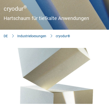
Aktuelles
®
cryodur
Bauherren-Wissen
Hartschaum für tiefkalte Anwendungen
Downloads
DE
Industrieloesungen
cryodur®
Notwendig
Diese werden für die Grundfunktionen der Website benötigt und
helfen dabei, unsere Website nutzbar zu machen sowie Zugriffe
auf sichere Bereiche unserer Website ermöglichen.
Cookie Informationen anzeigen