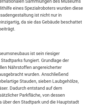
internationalen Sammlungen des Museums
Mithilfe eines Spezialroboters wurden diese
sadengestaltung ist nicht nur in
nen
einzigartig, da sie das Gebäude beschattet
eiträgt.
umsneubaus ist sein riesiger
 Stadtparks fungiert. Grundlage der
llen Nährstoffen angereicherter
ausgebracht wurden. Anschließend
ebelartige Stauden, sieben Laubgehölze,
äser. Dadurch entstand auf dem
tzlicher Parkfläche, von dessen
a über den Stadtpark und die Hauptstadt