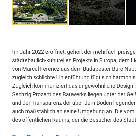
Notwendig
Diese werden für die Grundfunktionen der
sichere Bereiche unserer Website ermögli
Im Jahr 2022 eröffnet, gehört der mehrfach prei
städtebaulich-kulturellen Projekts in Europa, dem 
von Marcel Ferencz aus dem Budapester Büro Napu
Cookie Informationen anzeigen
zugleich schlichte Linienführung fügt sich harmoni
Zugleich kommuniziert das ungewöhnliche Design 
Sechzig Prozent des Bauwerks liegen unter der Ge
und der Transparenz der über dem Boden liegende
auch maßstäblich an seine Umgebung an. Die vom P
External Content
des öffentlichen Raums, der die Besucher des Stadt