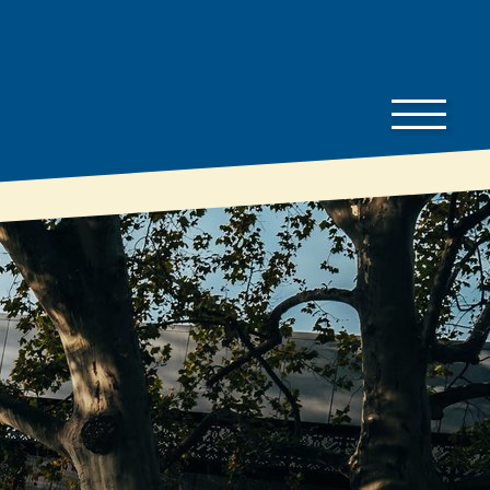
Bauherren-
Downloads
Wissen
Preisliste
Bauherren
Gut zu wissen
Dämmratgeber
Prospekte
Eigenschaften &
Technische
Vorteile
Datenblätter