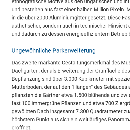
ethnografische Motive aus den ungarischen und 
und bestehen aus fast einer halben Million Pixeln. 
in die über 2000 Aluminiumgitter gesetzt. Diese Fas
Akzeptieren
Speichern
Ableh
ästhetischer, sondern auch in technischer Hinsicht 
und dadurch zu dessen energieeffizientem Betrieb b
Impressum
Datenschutz
Ungewöhnliche Parkerweiterung
Das zweite markante Gestaltungsmerkmal des Muse
Dachgarten, der als Erweiterung der Grünfläche des
Bepflanzung sind über 3.000 Kubikmeter mit spezie
Mutterboden, der auf den "Hängen" des Gebäudes 
pflanzten die Gärtner etwa 1.500 blühende und zwi
fast 100 immergrüne Pflanzen und etwa 700 Ziergr
gewölbten Dach insgesamt 7.300 Quadratmeter zusä
höchstem Punkt aus sich ein weitläufiges Panoram
eröffnet.