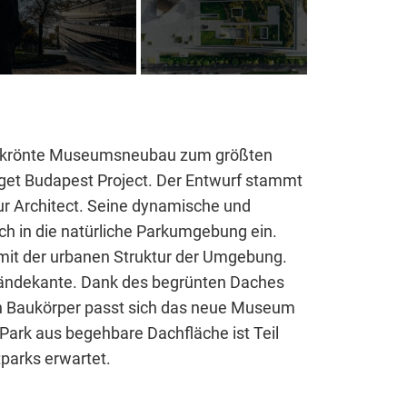
 Website benötigt und helfen dabei, unsere Website nutz
chen.
sgekrönte Museumsneubau zum größten
Liget Budapest Project. Der Entwurf stammt
r Architect. Seine dynamische und
sch in die natürliche Parkumgebung ein.
mit der urbanen Struktur der Umgebung.
ländekante. Dank des begrünten Daches
n Baukörper passt sich das neue Museum
ark aus begehbare Dachfläche ist Teil
parks erwartet.