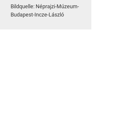
Bildquelle: Néprajzi-Múzeum-
Budapest-Incze-László
bar zu machen sowie Zugriffe auf