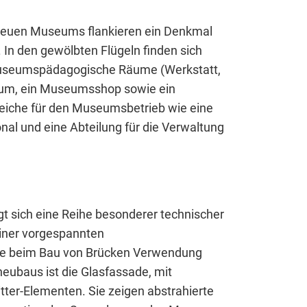
tent available on the website. Such as YouTube, Instagra
 neuen Museums flankieren ein Denkmal
 In den gewölbten Flügeln finden sich
 museumspädagogische Räume (Werkstatt,
trum, ein Museumsshop sowie ein
reiche für den Museumsbetrieb wie eine
nal und eine Abteilung für die Verwaltung
erwendet, um anonymes Tracking zu aktivieren. Hierbei
t sich eine Reihe besonderer technischer
iner vorgespannten
ise beim Bau von Brücken Verwendung
eubaus ist die Glasfassade, mit
tter-Elementen. Sie zeigen abstrahierte