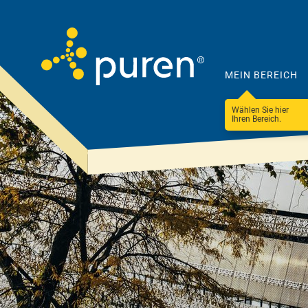
MEIN BEREICH
Wählen Sie hier
Ihren Bereich.
Darum
Produkte
puren
&
Lösungen
Unternehmen
Steildach
100 Betriebe
Ressourceneffizienz
Flachdach
Nachhaltigkeit &
Fassade & WDVS