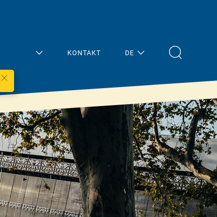
KONTAKT
DE
Mein
Aktuelles
Bereich
Übersicht
Architektur/Planun
Presse
g
Termine
Fachhandel
Handwerk