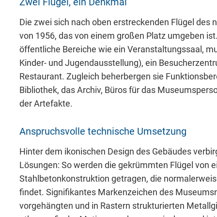
Includes resources that make external con
Zwei Flügel, ein Denkmal
Die zwei sich nach oben erstreckenden Flügel des
Cookie Informationen anzeigen
von 1956, das von einem großen Platz umgeben ist.
öffentliche Bereiche wie ein Veranstaltungssaal,
Kinder- und Jugendausstellung), ein Besucherzen
Restaurant. Zugleich beherbergen sie Funktionsbe
Bibliothek, das Archiv, Büros für das Museumsperso
der Artefakte.
Marketing und Statistik
Anspruchsvolle technische Umsetzung
Marketing und Statistik Cookies werden v
Hinter dem ikonischen Design des Gebäudes verbirg
eventuelle Drittanbieter weitergeleitet.
Lösungen: So werden die gekrümmten Flügel von e
Stahlbetonkonstruktion getragen, die normalerwe
Cookie Informationen anzeigen
findet. Signifikantes Markenzeichen des Museumsn
vorgehängten und in Rastern strukturierten Metallgi