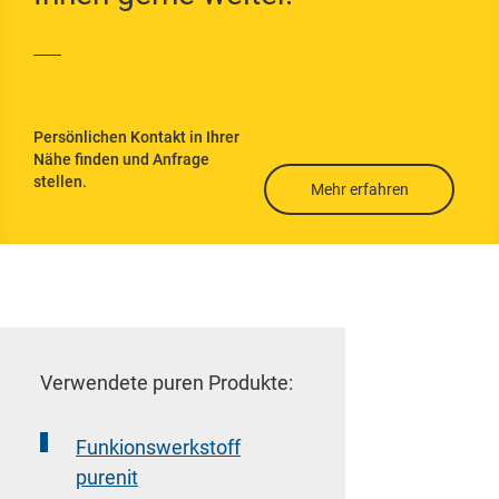
g
Flachdachdämmu
ng
Kellerdeckendäm
Persönlichen Kontakt in Ihrer
mung
Nähe finden und Anfrage
stellen.
Untersparrendäm
Mehr erfahren
mung
Wärmedämmverb
undsystem
Wärmebrücken
vermeiden
Verwendete puren Produkte:
Funkionswerkstoff
purenit