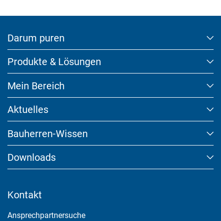
website. Such as YouTube, Instagram or similar providers.
Cookie Informationen anzeigen
Darum puren
Produkte & Lösungen
Marketing und Statistik
Mein Bereich
Marketing und Statistik Cookies werden verwendet, um
anonymes Tracking zu aktivieren. Hierbei werden können
Aktuelles
anonymisierte Daten an eventuelle Drittanbieter weitergeleitet.
Bauherren-Wissen
Cookie Informationen anzeigen
Downloads
Akzeptieren
Kontakt
Speichern
Ansprechpartnersuche