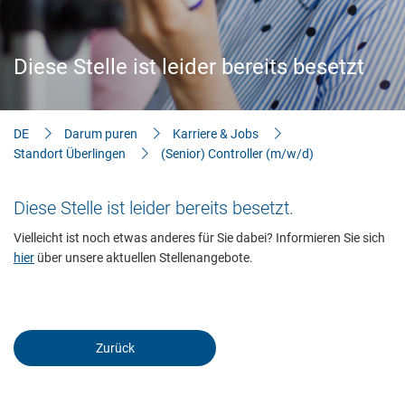
Aktuelles
Bauherren-Wissen
Diese Stelle ist leider bereits besetzt
Downloads
DE
Darum puren
Karriere & Jobs
Standort Überlingen
(Senior) Controller (m/w/d)
Notwendig
Diese werden für die Grundfunktionen der Website benötigt und
Diese Stelle ist leider bereits besetzt.
helfen dabei, unsere Website nutzbar zu machen sowie Zugriffe
Vielleicht ist noch etwas anderes für Sie dabei? Informieren Sie sich
auf sichere Bereiche unserer Website ermöglichen.
hier
über unsere aktuellen Stellenangebote.
Cookie Informationen anzeigen
Zurück
External Content
Includes resources that make external content available on the