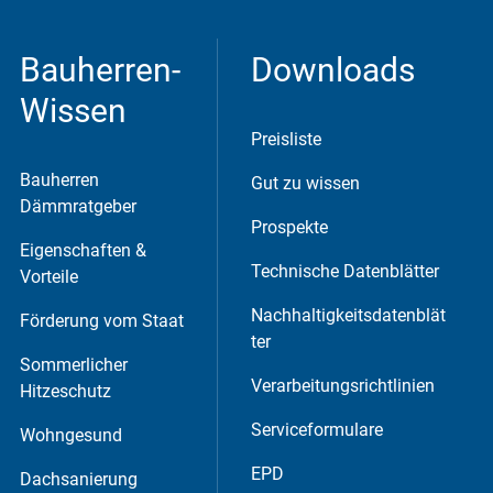
Bauherren-
Downloads
Wissen
Preisliste
Bauherren
Gut zu wissen
Dämmratgeber
Prospekte
Eigenschaften &
 werden können anonymisierte Daten an
Technische Datenblätter
Vorteile
Nachhaltigkeitsdatenblät
Förderung vom Staat
ter
Sommerlicher
Verarbeitungsrichtlinien
Hitzeschutz
Serviceformulare
Wohngesund
EPD
Dachsanierung