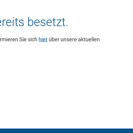
ereits besetzt.
 Website benötigt und helfen dabei, unsere Website nutz
chen.
ormieren Sie sich
hier
über unsere aktuellen
tent available on the website. Such as YouTube, Instagra