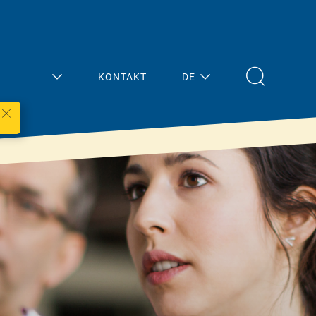
KONTAKT
DE
Mein
Aktuelles
Bereich
Übersicht
Architektur/Planun
Presse
g
Termine
Fachhandel
Handwerk