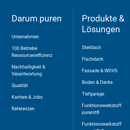
Cookie Informationen anzeigen
Darum puren
Produkte &
Lösungen
Unternehmen
Steildach
100 Betriebe
Marketing und Statistik
Ressourceneffizienz
Flachdach
Nachhaltigkeit &
Marketing und Statistik Cookies werden v
Fassade & WDVS
Verantwortung
eventuelle Drittanbieter weitergeleitet.
Boden & Decke
Qualität
Tiefgarage
Karriere & Jobs
Cookie Informationen anzeigen
Funktionswerkstoff
Referenzen
purenit®
Funktionswerkstoff