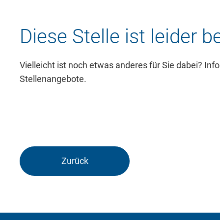
Notwendig
Diese Stelle ist leider b
Diese werden für die Grundfunktionen der
sichere Bereiche unserer Website ermögli
Vielleicht ist noch etwas anderes für Sie dabei? Inf
Stellenangebote.
Cookie Informationen anzeigen
Zurück
External Content
Includes resources that make external con