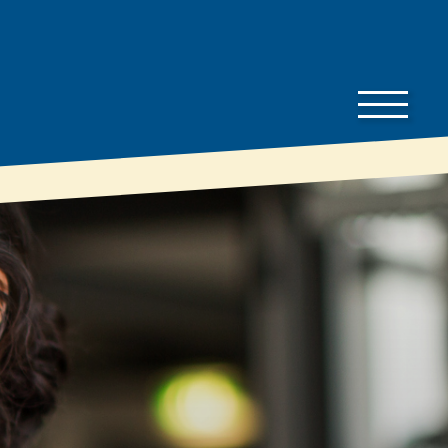
Bauherren-
Downloads
Wissen
Preisliste
Bauherren
Gut zu wissen
Dämmratgeber
Prospekte
Eigenschaften &
Technische
Vorteile
Datenblätter