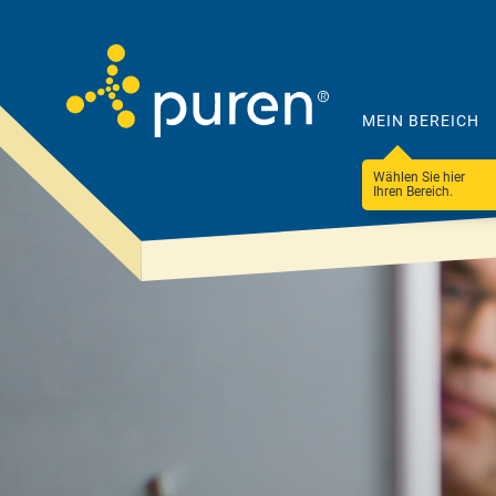
MEIN BEREICH
Wählen Sie hier
Ihren Bereich.
Darum
Produkte
puren
&
Lösungen
Unternehmen
Steildach
100 Betriebe
Ressourceneffizienz
Flachdach
Nachhaltigkeit &
Fassade & WDVS