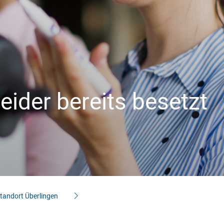
Industrie/OEM
Private Bauherren
Wohnungswirtsch
aft
 leider bereits besetzt
tandort Überlingen