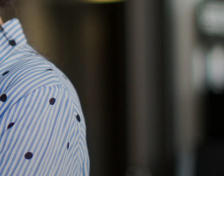
Förderung vom
Nachhaltigkeitsdatenbl
Staat
ätter
Sommerlicher
Verarbeitungsrichtlinie
Hitzeschutz
n
Wohngesund
Serviceformulare
Dachsanierung
EPD
Raumgewinn
BIM-Daten
Feuchteresistent
Ausschreibungstexte
Hartschaum aus
Leistungserklärungen
Polyurethan
Zertifizierung
Aufsparrendämmu
ng
AGB / EKB
Fassadendämmun