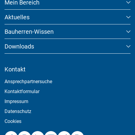
Mein Bereich
Aktuelles
Marketing und Statistik
Bauherren-Wissen
Marketing und Statistik Cookies werden verwendet, um
anonymes Tracking zu aktivieren. Hierbei werden können
Downloads
anonymisierte Daten an eventuelle Drittanbieter weitergeleitet.
Cookie Informationen anzeigen
Kontakt
Ansprechpartnersuche
Akzeptieren
Kontaktformular
Impressum
Speichern
Datenschutz
Ablehnen
Cookies
Impressum
Datenschutz