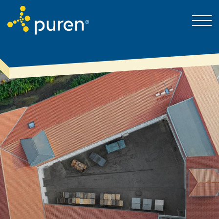
Proto puren
Kontakt
Produkty & řešení
Nejnovější zprávy