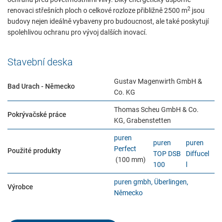
2
renovaci střešních ploch o celkové rozloze přibližně 2500 m
jsou
budovy nejen ideálně vybaveny pro budoucnost, ale také poskytují
spolehlivou ochranu pro vývoj dalších inovací.
Stavební deska
Gustav Magenwirth GmbH &
Bad Urach - Německo
Co. KG
Thomas Scheu GmbH & Co.
Pokrývačské práce
KG, Grabenstetten
puren
puren
puren
Perfect
Použité produkty
TOP DSB
Diffucel
(100 mm)
100
l
puren gmbh, Überlingen,
Výrobce
Německo