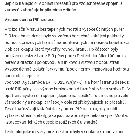
„lepidlo na lepidlo“ v oblasti přesahů pro vzduchotěsné spojení a
zároveň zabraňuje kapilárnímu vzlínání.
Vysoce účinná PIR izolace
Pro izolační vrstvu bez tepelných mostů z vysoce účinných puren
Požadované
PIR izolačních desek bylo vytvořeno bezpečné zahájení pokládky
pomocí dorazových trámků namontovaných na nosnou konstrukci
Tyto údaje jsou nezbytné pro základní funkce webových
v oblasti okapu, které vytvořily rovnou hranu. Po částech byly
stránek a pomáhají umožnit jejich používání a přístup do
položeny desky z tvrdé PIR pěny puren Perfect tloušťky 100 mm s
zabezpečených oblastí našich webových stránek.
perem a drážkou po obvodu a hliníkovou vrstvou z obou stran.
Vysoce účinné izolační prvky mají podle normy jmenovitou hodnotu
Consent Information
součinitele tepelné
vodivosti λ
(Lambda D) = 0,022 W/(m×K). Na horní stranu desek z
D
tcrdé PIR pěny je z výroby laminována difuzně otevřená vrstva DHV
opatřená systémem spojání „lepidlo na lepidlo“. To umožňuje trvale
Služba
větruodolný a nekapilární spoj v oblasti překrývajících se přesahů.
Tesaři nařezávají izolační desky puren PIR na míru, aby mohli
Externí obsah je zde povolen, pokud je důležitý pro náš pracovní
vytvářet střešní detaily, jako jsou úžlabí, vikýře nebo arkýře. Montáž
postup. Například přístupný obsah, servisní chat nebo podobní
i zpracování lehkých desek je totiž rychlé a snadné.
poskytovatelé.
Technologické mezery mezi deskami byly v souladu s montážnimi