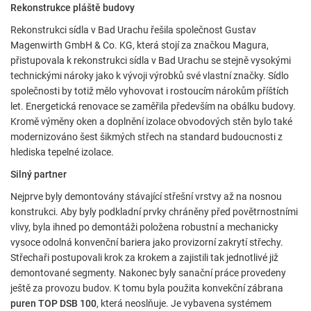
Rekonstrukce pláště budovy
Rekonstrukci sídla v Bad Urachu řešila společnost Gustav
Magenwirth GmbH & Co. KG, která stojí za značkou Magura,
přistupovala k rekonstrukci sídla v Bad Urachu se stejně vysokými
technickými nároky jako k vývoji výrobků své vlastní značky. Sídlo
společnosti by totiž mělo vyhovovat i rostoucím nárokům příštích
let. Energetická renovace se zaměřila především na obálku budovy.
Kromě výměny oken a doplnění izolace obvodových stěn bylo také
modernizováno šest šikmých střech na standard budoucnosti z
hlediska tepelné izolace.
Silný partner
Nejprve byly demontovány stávající střešní vrstvy až na nosnou
konstrukci. Aby byly podkladní prvky chráněny před povětrnostními
vlivy, byla ihned po demontáži položena robustní a mechanicky
vysoce odolná konvenční bariera jako provizorní zakrytí střechy.
Střechaři postupovali krok za krokem a zajistili tak jednotlivé již
demontované segmenty. Nakonec byly sanační práce provedeny
ještě za provozu budov. K tomu byla použita konvekční zábrana
puren TOP DSB 100
, která neoslňuje. Je vybavena systémem