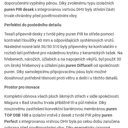
doporučeními vyplněny pěnou. Díky zvolenému typu izolačních
Consent Information
puren PIR desek
s integrovanou vsrtvou DHV byly střešní části
trvale chráněny před povětrnostními vlivy.
Perfektní do posledního detailu
External Content
Tesaři připevnili desky z tvrdé pěny puren PIR ke střeše pomocí
kontralatí tloušťky 40 mm a odpovídajících systémových vrutů.
Includes resources that make external content available on the
Následné nosné latě 30/50 S10 byly připevněny ke kontralatím v
website. Such as YouTube, Instagram or similar providers.
rozteči latí potřebné pro následnou krytinu z keramických tašek. Na
hřebenech, nárožích, úžlabích a na napojeních vikýřů, byl použit 30
Consent Information
cm široký hřebenový a úžlabní pás
puren Diffucell
od společnosti
puren. Díky samolepicímu připojovacímu pásu bylo možné
dosáhnout potřebné těsnosti proti větru a dešti i u těchto detailů.
Prostor pro inovace
Přijmout
Kompletní obnova všech ploch šikmých střech v sídle společnosti
Uložit
Magura v Bad Urachu trvala přibližně tři a půl měsíce. Díky
nouzovému zastřešení konvekční bariérovou membránou
puren
Odmítnout
TOP DSB 100
a izolační vrstvě z desek z tvrdé PIR pěny
puren
Imprint
Ochrana údajů
Perfect
s integrovanou vrstvou DHV byla po celou dobu zaručena
ochrana před povětrnostními vlivy. Díky energeticky úsporné