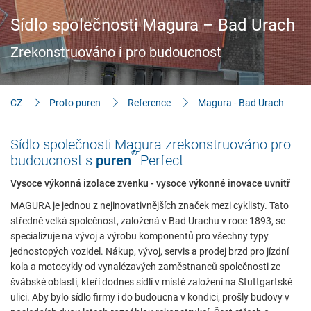
Stavitelé & znalosti
Sídlo společnosti Magura – Bad Urach
Ke stažení
Zrekonstruováno i pro budoucnost
CZ
Proto puren
Reference
Magura - Bad Urach
Sídlo společnosti Magura zrekonstruováno pro
®
budoucnost s
puren
Perfect
Vysoce výkonná izolace zvenku - vysoce výkonné inovace uvnitř
MAGURA je jednou z nejinovativnějších značek mezi cyklisty. Tato
středně velká společnost, založená v Bad Urachu v roce 1893, se
specializuje na vývoj a výrobu komponentů pro všechny typy
jednostopých vozidel. Nákup, vývoj, servis a prodej brzd pro jízdní
kola a motocykly od vynalézavých zaměstnanců společnosti ze
švábské oblasti, kteří dodnes sídlí v místě založení na Stuttgartské
ulici. Aby bylo sídlo firmy i do budoucna v kondici, prošly budovy v