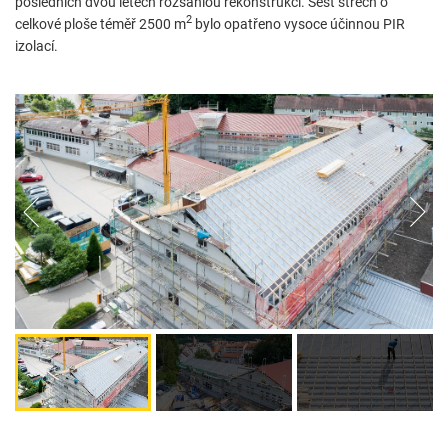
posledních dvou letech rozsáhlou rekonstrukcí. Šest střech o
2
celkové ploše téměř 2500 m
bylo opatřeno vysoce účinnou PIR
izolací.