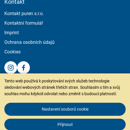
Kontakt
Kontakt puren s.r.o.
Kontaktní formulář
Imprint
Ochrana osobních údajů
Cookies
Tento web používá k poskytování svých služeb technologie
puren s.r.o.
sledování webových stránek třetích stran. Souhlasím s tím a svůj
Na Hranici 4966/33
souhlas mohu kdykoli odvolat nebo změnit s budoucí platností.
586 01 Jihlava
T. +420 567 216 795
Nastavení souborů cookie
info.cz@puren.com
Přijmout