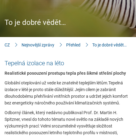
Stavitelé & znalosti
Ke stažení
To je dobré vědět…
CZ
Nejnovější zprávy
Přehled
To je dobré vědět…
Tepelná izolace na léto
Realistické posouzení prostupu tepla přes šikmé střešní plochy
Globální oteplování už vede ke znatelně teplejším létům.Tepelná
izolace v létě je proto stále důležitější: Jejím cílem je zabránit
dlouhodobému přehřívání vnitřních prostor a udržet jejich komfort
bez energeticky náročného používání klimatizačních systémů.
Odborný článek, který nedávno publikoval Prof. Dr. Martin H.
Spitzner, vnesl do tohoto tématu nové světlo na základě nových
výzkumných prací: Velmi srozumitelně vysvětluje složitost
Požadované
realistického posouzení letního teplotního profilu v místnosti,