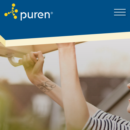
Proto puren
Kontakt
Produkty & řešení
Nejnovější zprávy