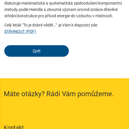
Tyto údaje jsou nezbytné pro základní funkce webových
diskutuje matematická a systematická zjednodušení komponentní
stránek a pomáhají umožnit jejich používání a přístup do
metody podle Heindla a zkoumá význam úrovně izolace dřevěné
zabezpečených oblastí našich webových stránek.
střešní konstrukce pro přívod energie do vzduchu v místnosti.
Celý leták "To je dobré vědět…" je Vám k dispozici zde:
Consent Information
STÁHNOUT (PDF)
Zpět
Služba
Externí obsah je zde povolen, pokud je důležitý pro náš pracovní
postup. Například přístupný obsah, servisní chat nebo podobní
poskytovatelé.
Consent Information
Máte otázky? Rádi Vám pomůžeme.
External Content
Kontakt
Includes resources that make external content available on the