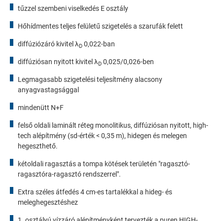
tűzzel szembeni viselkedés E osztály
Hőhídmentes teljes felületű szigetelés a szarufák felett
diffúziózáró kivitel λ
0,022-ban
D
diffúziósan nyitott kivitel λ
0,025/0,026-ben
D
Legmagasabb szigetelési teljesítmény alacsony
Kötelező
anyagvastagsággal
Ezek a weboldal alapvető funkcióihoz szükségesek, és
mindenütt N+F
segítenek abban, hogy weboldalunk használható legyen,
valamint lehetővé teszik a weboldalunk biztonságos
felső oldali laminált réteg monolitikus, diffúziósan nyitott, high-
területeihez való hozzáférést.
tech alépítmény (sd-érték < 0,35 m), hidegen és melegen
hegeszthető.
Consent Information
kétoldali ragasztás a tompa kötések területén "ragasztó-
ragasztóra-ragasztó rendszerrel".
Extra széles átfedés 4 cm-es tartalékkal a hideg- és
External Content
meleghegesztéshez
Includes resources that make external content available on the
1. osztályú vízzáró alépítményként tervezték a puren HIGH-