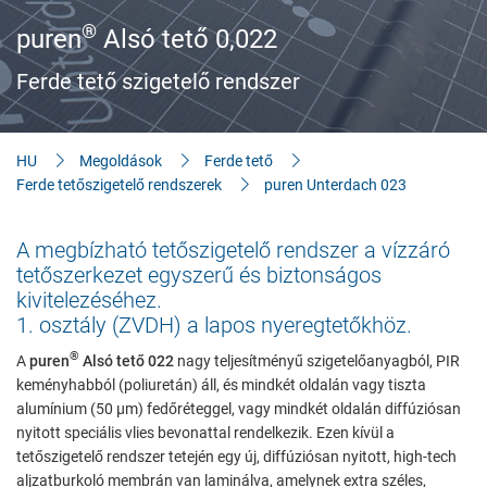
Az épület­tulajdonosok ismeretei
®
puren
Alsó tető 0,022
Letöltések
Ferde tető szigetelő rendszer
HU
Megoldások
Ferde tető
Ferde tetőszigetelő rendszerek
puren Unterdach 023
A megbízható tetőszigetelő rendszer a vízzáró
tetőszerkezet egyszerű és biztonságos
kivitelezéséhez.
1. osztály (ZVDH) a lapos nyeregtetőkhöz.
®
A
puren
Alsó tető 022
nagy teljesítményű szigetelőanyagból, PIR
keményhabból (poliuretán) áll, és mindkét oldalán vagy tiszta
alumínium (50 µm) fedőréteggel, vagy mindkét oldalán diffúziósan
nyitott speciális vlies bevonattal rendelkezik. Ezen kívül a
tetőszigetelő rendszer tetején egy új, diffúziósan nyitott, high-tech
aljzatburkoló membrán van laminálva, amelynek extra széles,