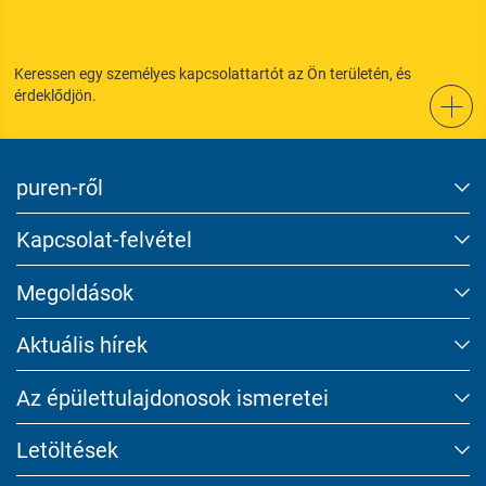
Keressen egy személyes kapcsolattartót az Ön területén, és
érdeklődjön.
puren-ről
Kapcsolat-felvétel
Megoldások
Aktuális hírek
Az épület­tulajdonosok ismeretei
Letöltések