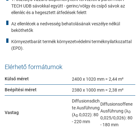
website. Such as YouTube, Instagram or similar providers.
TECH UDB sávokkal együtt - gerinc/völgy és csípő sávok az
ellenléc és a hegesztett átfedések felett
Consent Information
Az ellenlécek a nedvesség behatolásának veszélye nélkül
beköthetők
Környezetbarát termék környezetvédelmi terméknyilatkozattal
(EPD).
Marketing
Marketing and statistics cookies are used to enable anonymous
Elérhető formátumok
tracking. Here, anonymised data can be forwarded to possible
third-party providers.
Külső méret
2400 x 1020 mm = 2,44 m²
Consent Information
Beépítési méret
2380 x 1000 mm = 2,38 m²
Diffusionsdich
Diffusionsoffene
te Ausführung
Ausführung (λ
Vastag
D
(λ
0,022): 80
D
0,025/0,026): 80
Elfogadom
- 220 mm
- 180 mm
Mentés