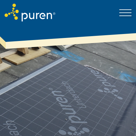
puren-ről
Kapcsolat-felvétel
Megoldások
Aktuális hírek