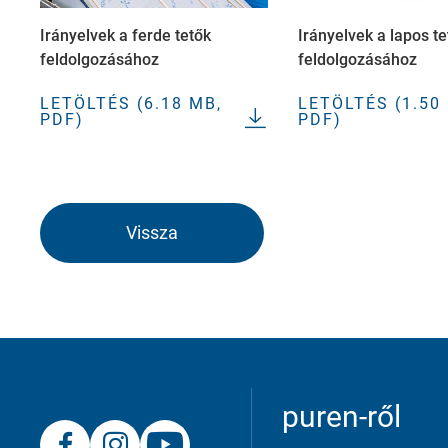
Irányelvek a ferde tetők
Irányelvek a lapos te
feldolgozásához
feldolgozásához
LETÖLTÉS (6.18 MB,
LETÖLTÉS (1.50
PDF)
PDF)
Marketing
Marketing and statistics cookies are used
providers.
Vissza
Consent Information
puren-ről
Elfogadom
Mentés
Elutasítás