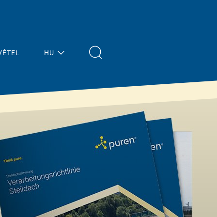
VÉTEL
HU
Megoldások
Aktuális
hírek
Ferde tető
Áttekintés
Lapos tető
Padló / Mennyezet
Funkcionális
®
anyag purenit