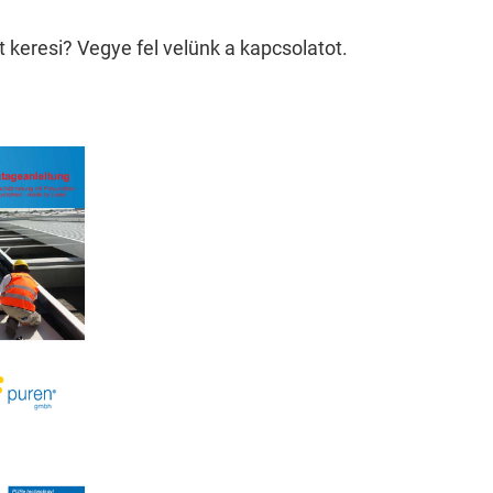
kségesek, és segítenek abban, hogy weboldalunk használh
t keresi? Vegye fel velünk a kapcsolatot.
 hozzáférést.
tent available on the website. Such as YouTube, Instagra