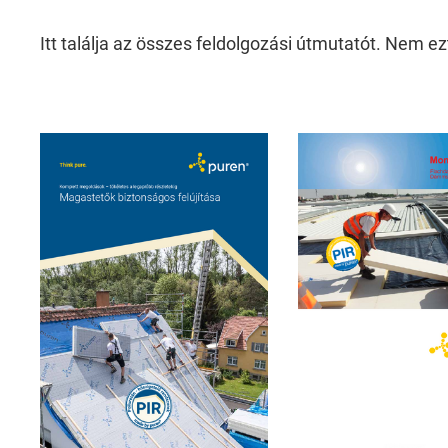
Ezek a weboldal alapvető funkcióihoz szü
Itt találja az összes feldolgozási útmutatót. Nem ez
weboldalunk biztonságos területeihez való
Consent Information
External Content
Includes resources that make external con
Consent Information