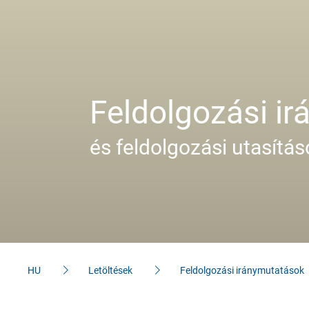
Hivatkozasok
Kapcsolat
Feldolgozási i
felvétel
és feldolgozási utasítás
Kapcsolattartó
személyek
Kapcsolatfelvételi
űrlap
Impresszum
HU
Letöltések
Feldolgozási iránymutatások
Adatvédelem
Kötelező