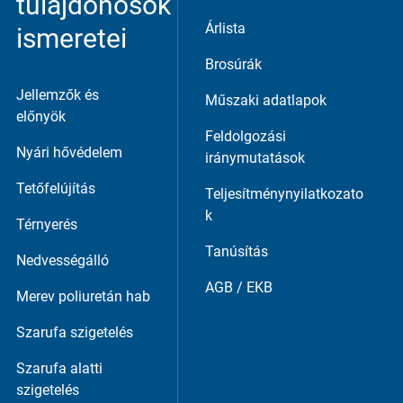
tulajdonosok
Árlista
ismeretei
Brosúrák
Jellemzők és
Műszaki adatlapok
előnyök
Feldolgozási
Nyári hővédelem
iránymutatások
Tetőfelújítás
Teljesítménynyilatkozato
k
Térnyerés
Tanúsítás
Nedvességálló
AGB / EKB
Merev poliuretán hab
Szarufa szigetelés
Szarufa alatti
szigetelés