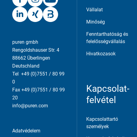
Vállalat
Minőség
Fenntarthatóság és
felelősségvállalás
puren gmbh
Rengoldshauser Str. 4
Hivatkozasok
88662 Überlingen
Deutschland
Tel +49 (0)7551 / 80 99
0
Kapcsolat-
Fax +49 (0)7551 / 80 99
felvétel
20
info@puren.com
Kapcsolattartó
személyek
Adatvédelem