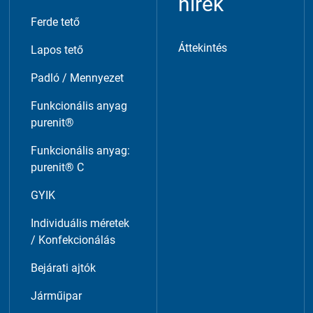
hírek
Ferde tető
Áttekintés
Lapos tető
Padló / Mennyezet
Funkcionális anyag
purenit®
Funkcionális anyag:
purenit® C
GYIK
Individuális méretek
/ Konfekcionálás
Bejárati ajtók
Járműipar