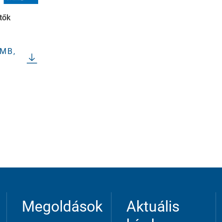
tők
 MB,
 to enable anonymous tracking. Here, anonymised data ca
Megoldások
Aktuális