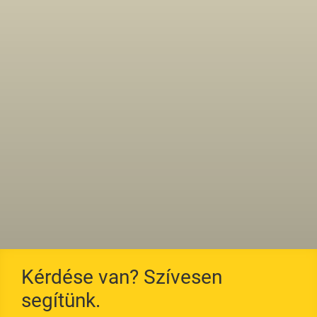
Tetőfelújítás
Teljesítménynyilatkoza
tok
Térnyerés
Tanúsítás
Nedvességálló
AGB / EKB
Merev poliuretán
hab
Szarufa szigetelés
Szarufa alatti
szigetelés
Kérdése van? Szívesen
segítünk.