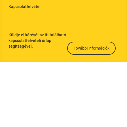
Kapcsolatfelvétel
ató legyen, valamint lehetővé teszik a
Küldje el kérését az itt található
kapcsolatfelvételi űrlap
segítségével.
További információk
m or similar providers.