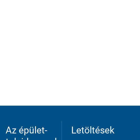
n be forwarded to possible third-party
Az épület­
Letöltések