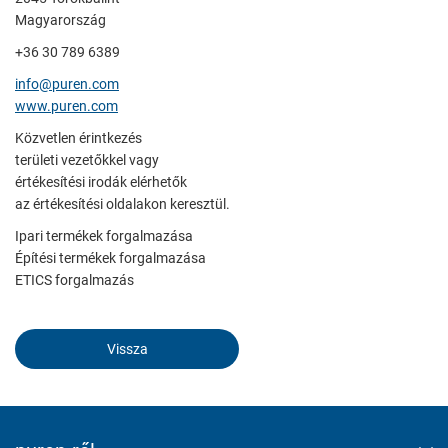
Magyarország
+36 30 789 6389
Elfogadom
info@puren.com
www.puren.com
Mentés
Közvetlen érintkezés
Elutasítás
területi vezetőkkel vagy
értékesítési irodák elérhetők
az értékesítési oldalakon keresztül.
Ipari termékek forgalmazása
Építési termékek forgalmazása
ETICS forgalmazás
Vissza