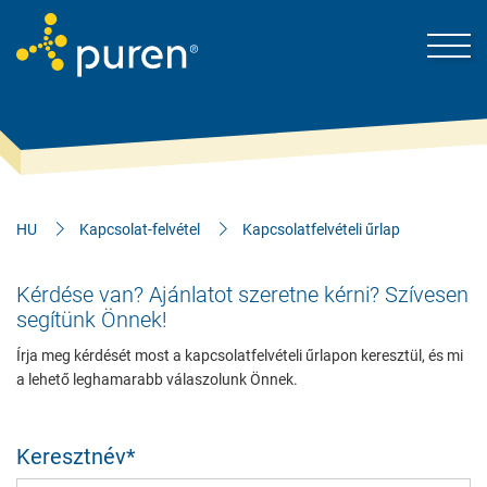
HU
Kapcsolat-felvétel
Kapcsolatfelvételi űrlap
puren-ről
Kérdése van? Ajánlatot szeretne kérni? Szívesen
segítünk Önnek!
Kapcsolat-felvétel
Írja meg kérdését most a kapcsolatfelvételi űrlapon keresztül, és mi
a lehető leghamarabb válaszolunk Önnek.
Megoldások
Aktuális hírek
Keresztnév
*