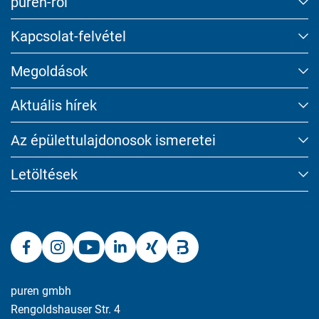
puren-ről
Kapcsolat-felvétel
Megoldások
Aktuális hírek
Az épület­tulajdonosok ismeretei
Letöltések
puren gmbh
Rengoldshauser Str. 4