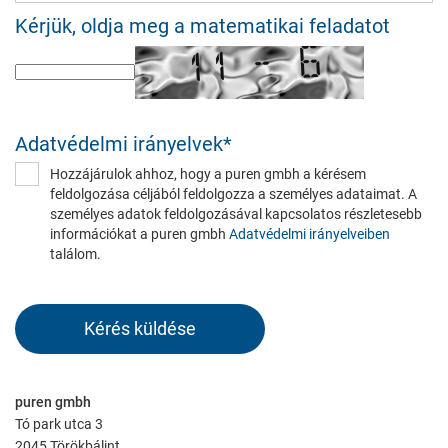
Consent Information
Kérjük, oldja meg a matematikai feladatot
External Content
Includes resources that make external content available on the
Adatvédelmi irányelvek
*
website. Such as YouTube, Instagram or similar providers.
Hozzájárulok ahhoz, hogy a puren gmbh a kérésem
feldolgozása céljából feldolgozza a személyes adataimat. A
Consent Information
személyes adatok feldolgozásával kapcsolatos részletesebb
információkat a puren gmbh
Adatvédelmi irányelveiben
találom.
Marketing
Marketing and statistics cookies are used to enable anonymous
tracking. Here, anonymised data can be forwarded to possible
third-party providers.
puren gmbh
Consent Information
Tó park utca 3
2045 Törökbálint