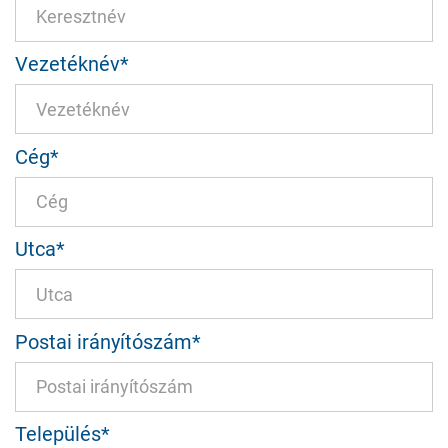
Az épület­tulajdonosok ismeretei
Letöltések
Vezetéknév
*
Cég
*
Utca
*
Postai irányítószám
*
Település
*