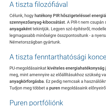
A tiszta filozófiával
Célunk, hogy
hatékony PIR hőszigeteléssel energiá
szennyezőanyag-kibocsátást
. A PIR-t nem csupán
anyagaként
tekintjük
.
Legyen szó építésről, modellez
legmagasabb minőségre összpontosítunk - a nyersa
Németországban gyártunk.
A tiszta fenntarthatósági konc
PU-megoldásainkat
kivételes energiahatékonyság
meg, mint amennyire az előállításukhoz szükség va
anyagkörforgásba
. Ez pedig nemcsak a használóik
Tudjon meg többet a
puren
megoldásaink előnyeiről 
Puren portfóliónk