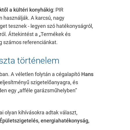
től a kültéri konyhákig
: PIR
 használják. A karcsú, nagy
t tesznek - legyen szó hatékonyságról,
ról. Áttekintést a „Termékek és
kségesek, és segítenek abban, hogy weboldalunk használh
g számos referenciánkat.
 hozzáférést.
szta történelem
an. A véletlen folytán a cégalapító
Hans
 teljesítményű szigetelőanyagra, és
nden egy „afféle garázsműhelyben”
i olyan kihívásokra adtak választ,
Épületszigetelés, energiahatékonyság,