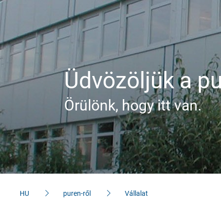
Hivatkozasok
Kapcsolat
Üdvözöljük a pu
felvétel
Örülönk, hogy itt van.
Kapcsolattartó
személyek
Kapcsolatfelvételi
űrlap
Impresszum
HU
puren-ről
Vállalat
Adatvédelem