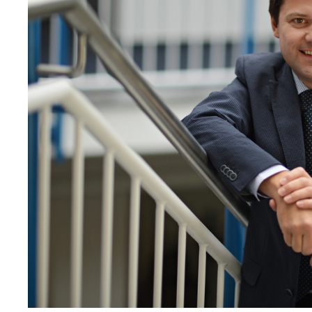
Elfogadom
Mentés
Elutasítás