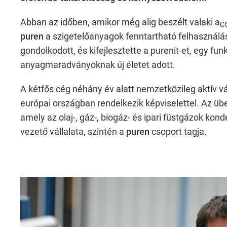
Includes resources that make external con
Abban az időben, amikor még alig beszélt valaki a
CO
puren
a szigetelőanyagok fenntartható felhasználás
Consent Information
gondolkodott, és kifejlesztette a purenit-et, egy fu
anyagmaradványoknak új életet adott.
A kétfős cég néhány év alatt nemzetközileg aktív v
európai országban rendelkezik képviselettel. Az ü
amely az olaj-, gáz-, biogáz- és ipari füstgázok ko
Marketing
vezető vállalata, szintén a
puren
csoport tagja.
Marketing and statistics cookies are used
providers.
Consent Information