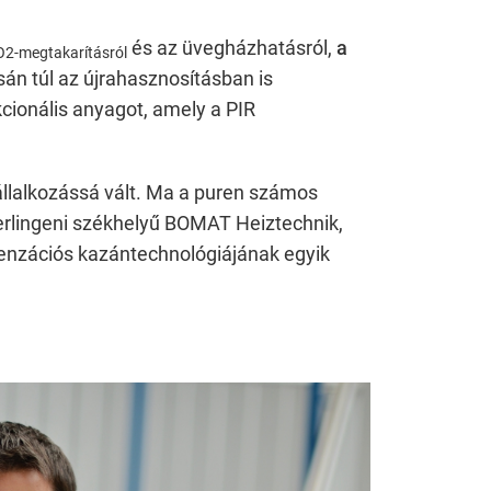
tent available on the website. Such as YouTube, Instagra
és az üvegházhatásról,
a
2-megtakarításról
án túl az újrahasznosításban is
nkcionális anyagot, amely a PIR
állalkozássá vált. Ma a puren számos
berlingeni székhelyű BOMAT Heiztechnik,
ndenzációs kazántechnológiájának egyik
 to enable anonymous tracking. Here, anonymised data ca