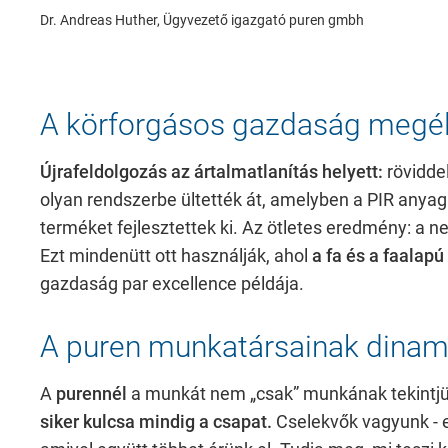
Dr. Andreas Huther, Ügyvezető igazgató puren gmbh
A körforgásos gazdaság megél
Újrafeldolgozás az ártalmatlanítás helyett:
röviddel
olyan rendszerbe ültették át, amelyben a PIR anya
terméket fejlesztettek ki. Az ötletes eredmény: a n
Ezt mindenütt ott használják, ahol
a fa és a faalapú
gazdaság par excellence példája.
A puren munkatársainak dina
A
purennél
a munkát nem „csak” munkának tekintjük.
siker kulcsa mindig a csapat.
Cselekvők vagyunk - ez