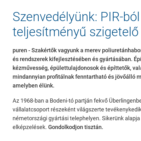
Szenvedélyünk: PIR-ból
teljesítményű szigetel
puren - Szakértők vagyunk a merev poliuretánhabo
és rendszerek kifejlesztésében és gyártásában.
Ép
kézművesség, épülettulajdonosok és építtetők, val
mindannyian profitálnak fenntartható és jövőálló 
amelyben élünk.
Az 1968-ban a Bodeni-tó partján fekvő Überlingenbe
vállalatcsoport részeként világszerte tevékenykedik
németországi gyártási telephelyen. Sikerünk alapja
elképzelések.
Gondolkodjon tisztán.