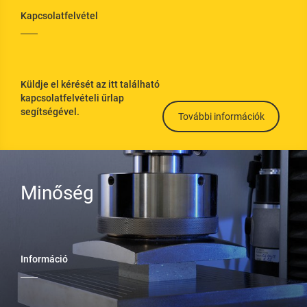
Kapcsolatfelvétel
Küldje el kérését az itt található
kapcsolatfelvételi űrlap
segítségével.
További információk
Minőség
Információ