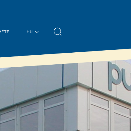
VÉTEL
HU
Megoldások
Aktuális
hírek
Ferde tető
Áttekintés
Lapos tető
Padló / Mennyezet
Funkcionális
®
anyag purenit