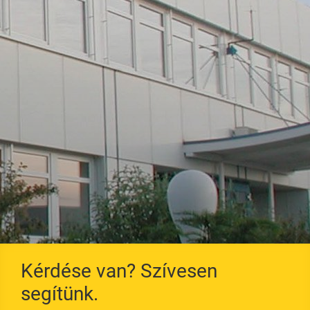
Tetőfelújítás
Teljesítménynyilatkoza
tok
Térnyerés
Tanúsítás
Nedvességálló
AGB / EKB
Merev poliuretán
hab
Szarufa szigetelés
Szarufa alatti
szigetelés
Kérdése van? Szívesen
segítünk.