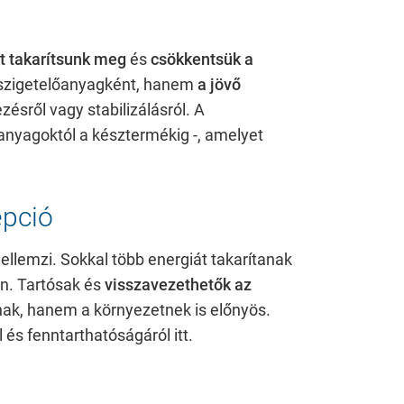
t takarítsunk meg
és
csökkentsük a
 szigetelőanyagként, hanem
a jövő
ésről vagy stabilizálásról. A
nyagoktól a késztermékig -, amelyet
epció
jellemzi. Sokkal több energiát takarítanak
n. Tartósak és
visszavezethetők az
nak, hanem a környezetnek is előnyös.
és fenntarthatóságáról itt.