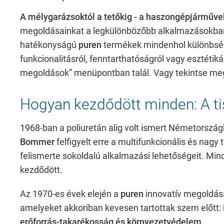
A mélygarázsoktól a tetőkig - a haszongépjárművek
megoldásainkat a legkülönbözőbb alkalmazásokban
Kötelező
hatékonyságú
puren
termékek mindenhol különbsége
funkcionalitásról, fenntarthatóságról vagy esztétiká
Ezek a weboldal alapvető funkcióihoz szü
megoldások” menüpontban talál. Vagy tekintse me
weboldalunk biztonságos területeihez való
Hogyan kezdődött minden: A ti
Consent Information
1968-ban a poliuretán alig volt ismert Németországb
Bommer
felfigyelt erre a multifunkcionális és nagy
felismerte sokoldalú alkalmazási lehetőségeit. Mi
kezdődött.
Az 1970-es évek elején a
puren
innovatív megoldása
External Content
amelyeket akkoriban kevesen tartottak szem előtt:
erőforrás-takarékosság és környezetvédelem.