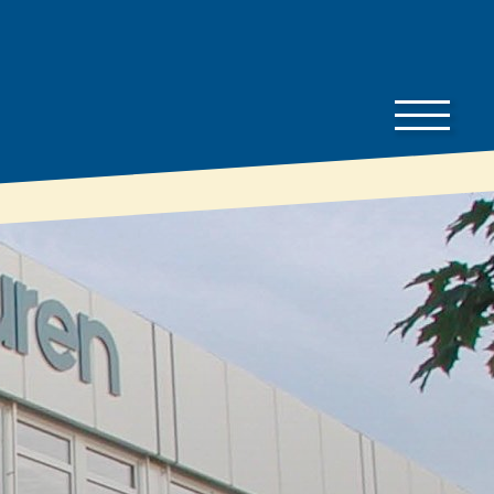
Az épület­
Letöltések
tulajdonosok
Árlista
ismeretei
Brosúrák
Jellemzők és
Műszaki adatlapok
előnyök
Feldolgozási
Nyári hővédelem
iránymutatások