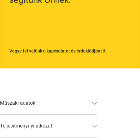
ató legyen, valamint lehetővé teszik a
Vegye fel velünk a kapcsolatot és érdeklődjön itt.
Műszaki adatok
m or similar providers.
Teljesítménynyilatkozat