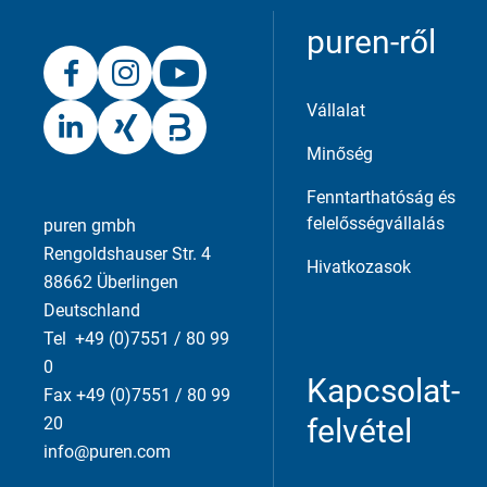
Elfogadom
Mentés
Elutasítás
puren-ről
Vállalat
Minőség
Fenntarthatóság és
felelősségvállalás
puren gmbh
Rengoldshauser Str. 4
Hivatkozasok
88662 Überlingen
Deutschland
Tel +49 (0)7551 / 80 99
0
Kapcsolat-
Fax +49 (0)7551 / 80 99
felvétel
20
info@puren.com