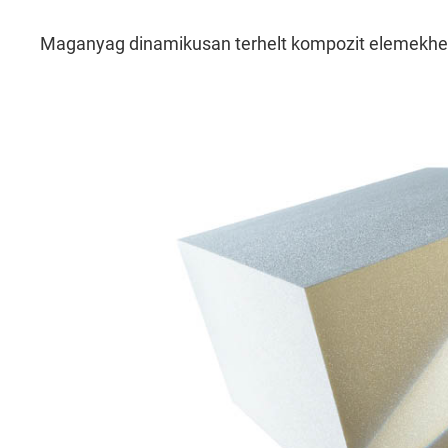
Kötelező
Maganyag dinamikusan terhelt kompozit elemekhe
Ezek a weboldal alapvető funkcióihoz szü
weboldalunk biztonságos területeihez való
Consent Information
External Content
Includes resources that make external con