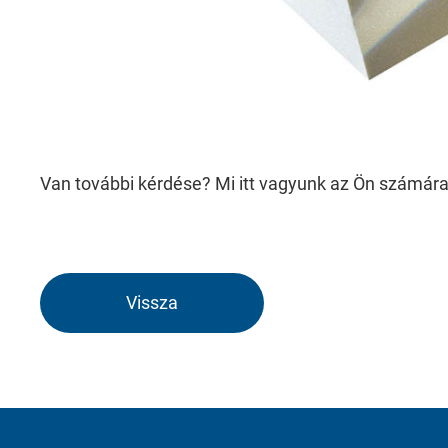
Consent Information
Marketing
Van további kérdése? Mi itt vagyunk az Ön számára! 
Marketing and statistics cookies are used
providers.
Vissza
Consent Information