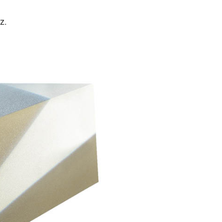
z.
kségesek, és segítenek abban, hogy weboldalunk használh
 hozzáférést.
tent available on the website. Such as YouTube, Instagra