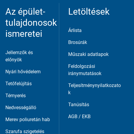
Az épület­
Letöltések
tulajdonosok
Árlista
ismeretei
Brosúrák
Jellemzők és
Műszaki adatlapok
előnyök
Feldolgozási
Nyári hővédelem
iránymutatások
Tetőfelújítás
Teljesítménynyilatkozato
k
Térnyerés
Tanúsítás
Nedvességálló
AGB / EKB
Merev poliuretán hab
Szarufa szigetelés