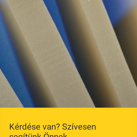
Tetőfelújítás
Teljesítménynyilatkoza
tok
Térnyerés
Tanúsítás
Nedvességálló
AGB / EKB
Merev poliuretán
hab
Szarufa szigetelés
Szarufa alatti
szigetelés
Kérdése van? Szívesen
segítünk Önnek.