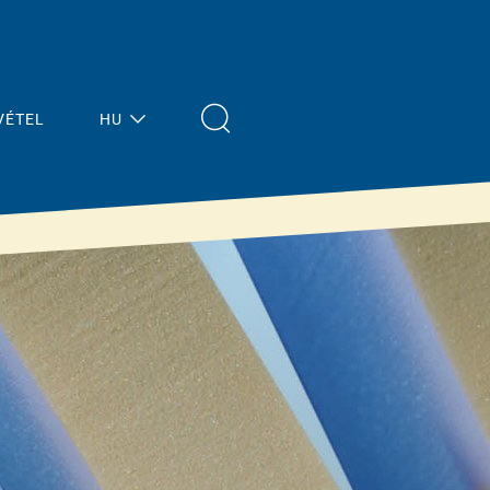
VÉTEL
HU
Megoldások
Aktuális
hírek
Ferde tető
Áttekintés
Lapos tető
Padló / Mennyezet
Funkcionális
®
anyag purenit