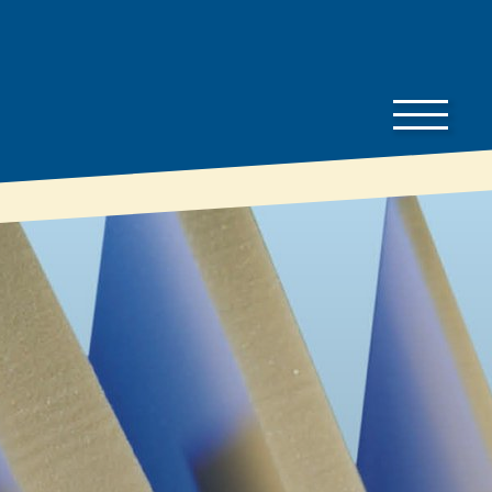
Az épület­
Letöltések
tulajdonosok
Árlista
ismeretei
Brosúrák
Jellemzők és
Műszaki adatlapok
előnyök
Feldolgozási
Nyári hővédelem
iránymutatások