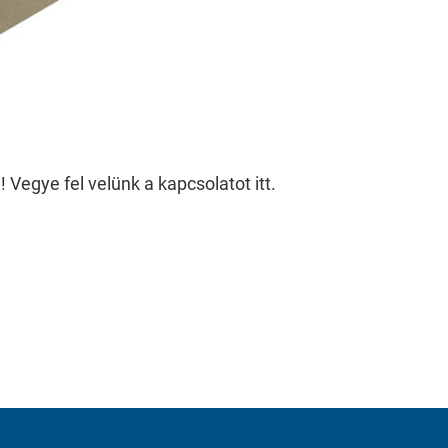
Vegye fel velünk a kapcsolatot itt.
 to enable anonymous tracking. Here, anonymised data ca