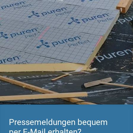
Förderung vom
Nachhaltigkeitsdatenbl
Staat
ätter
Sommerlicher
Verarbeitungsrichtlinie
Hitzeschutz
n
Wohngesund
Serviceformulare
Dachsanierung
EPD
Raumgewinn
BIM-Daten
Feuchteresistent
Ausschreibungstexte
Hartschaum aus
Leistungserklärungen
Polyurethan
Zertifizierung
Aufsparrendämmu
ng
AGB / EKB
Pressemeldungen bequem
Fassadendämmun
per E-Mail erhalten?