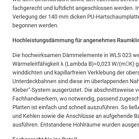
Includes resources that make external con
fachgerecht und luftdicht angeschlossen werden. I
Verlegung der 140 mm dicken PU-Hartschaumplatte
Cookie Informationen anzeigen
begonnen werden.
Hochleistungsdämmung für angenehmes Raumkl
Die hochwirksamen Dämmelemente in WLS 023 we
Wärmeleitfähigkeit λ (Lambda B)=0,023 W/(mK) g
Marketing und Statistik
winddichten und kapillarfreien Verklebung der ober
Unterdeckbahnen sind diese im überlappenden Naht
Marketing und Statistik Cookies werden v
Kleber“-System ausgerüstet. Die abschnittsweise
eventuelle Drittanbieter weitergeleitet.
Fachhandwerkern, wo notwendig, passend zugeschni
Platten ist einfach und schnell auszuführen. So ließ
und Kehlen sowie die Anschlüsse an aufgehende Ba
Cookie Informationen anzeigen
ausführen. Entstandene Hohlräume wurden ausge