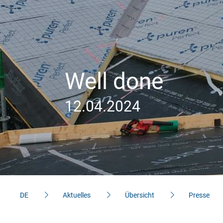
Verantwortung
Boden & Decke
Qualität
Tiefgarage
Karriere & Jobs
Funktionswerkstof
Referenzen
®
f purenit
Well done
Funktionswerkstof
12.04.2024
®
f purenit
C
Kontakt
Konfektion
Haustürfüllungen
Ansprechpartnersuche
Fahrzeugbau
Kontaktformular
Profi-Modellbau
Impressum
DE
Aktuelles
Übersicht
Presse
Bindemittel