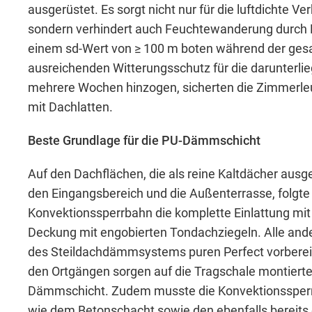
ausgerüstet. Es sorgt nicht nur für die luftdichte 
sondern verhindert auch Feuchtewanderung durch Ka
einem sd-Wert von ≥ 100 m boten während der ges
Notwendig
ausreichenden Witterungsschutz für die darunterlie
mehrere Wochen hinzogen, sicherten die Zimmerleu
Diese werden für die Grundfunktionen der
mit Dachlatten.
sichere Bereiche unserer Website ermögli
Beste Grundlage für die PU-Dämmschicht
Cookie Informationen anzeigen
Auf den Dachflächen, die als reine Kaltdächer ausg
den Eingangsbereich und die Außenterrasse, folgte 
Konvektionssperrbahn die komplette Einlattung mit 
Deckung mit engobierten Tondachziegeln. Alle and
des Steildachdämmsystems puren Perfect vorbereit
den Ortgängen sorgen auf die Tragschale montierte
External Content
Dämmschicht. Zudem musste die Konvektionssperre
wie dem Betonschacht sowie den ebenfalls bereits