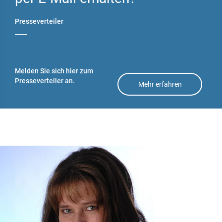
g
Flachdachdämmu
Presseverteiler
ng
Kellerdeckendäm
mung
Melden Sie sich hier zum
Presseverteiler an.
Untersparrendäm
Mehr erfahren
mung
Wärmedämmverb
undsystem
Wärmebrücken
vermeiden