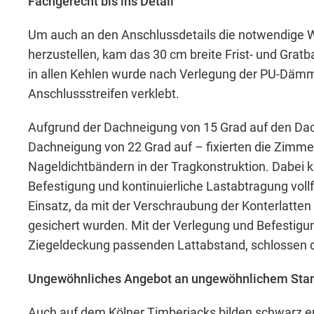
Fachgerecht bis ins Detail
Um auch an den Anschlussdetails die notwendige W
Akzeptieren
Speichern
Ableh
herzustellen, kam das 30 cm breite Frist- und Gratb
in allen Kehlen wurde nach Verlegung der PU-Dämm
Impressum
Datenschutz
Anschlussstreifen verklebt.
Aufgrund der Dachneigung von 15 Grad auf den Dac
Dachneigung von 22 Grad auf – fixierten die Zimmer
Nageldichtbändern in der Tragkonstruktion. Dabei 
Befestigung und kontinuierliche Lastabtragung v
Einsatz, da mit der Verschraubung der Konterlatte
gesichert wurden. Mit der Verlegung und Befestigun
Ziegeldeckung passenden Lattabstand, schlossen d
Ungewöhnliches Angebot an ungewöhnlichem Stan
Auch auf dem Kölner Timberjacks bilden schwarz 