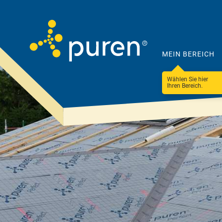
MEIN BEREICH
Wählen Sie hier
Ihren Bereich.
Darum
Produkte
puren
&
Lösungen
Unternehmen
Steildach
100 Betriebe
Ressourceneffizienz
Flachdach
Nachhaltigkeit &
Fassade & WDVS