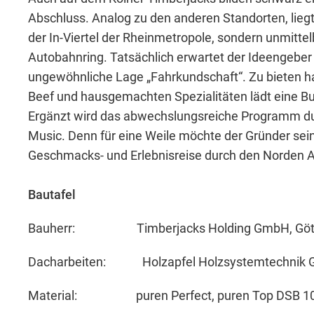
Abschluss. Analog zu den anderen Standorten, lieg
der In-Viertel der Rheinmetropole, sondern unmitte
Autobahnring. Tatsächlich erwartet der Ideengebe
ungewöhnliche Lage „Fahrkundschaft“. Zu bieten ha
Beef und hausgemachten Spezialitäten lädt eine Bul
Ergänzt wird das abwechslungsreiche Programm du
Music. Denn für eine Weile möchte der Gründer sei
Geschmacks- und Erlebnisreise durch den Norden 
Bautafel
Bauherr: Timberjacks Holding GmbH, Gött
Dacharbeiten: Holzapfel Holzsystemtechnik 
Material: puren Perfect, puren Top DSB 100,