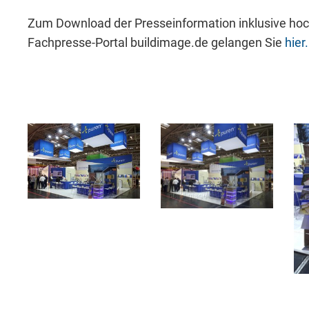
Zum Download der Presseinformation inklusive hoc
Fachpresse-Portal buildimage.de gelangen Sie
hier.
Akzeptieren
Speichern
Ableh
Impressum
Datenschutz