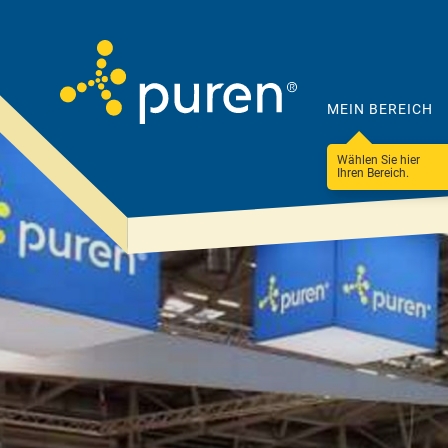
MEIN BEREICH
Wählen Sie hier
Ihren Bereich.
Darum
Produkte
puren
&
Lösungen
Unternehmen
Steildach
100 Betriebe
Ressourceneffizienz
Flachdach
Nachhaltigkeit &
Fassade & WDVS