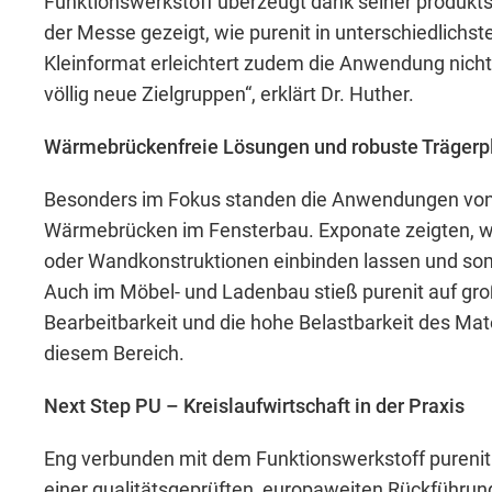
Funktionswerkstoff überzeugt dank seiner produkts
der Messe gezeigt, wie purenit in unterschiedlichs
Kleinformat erleichtert zudem die Anwendung nicht 
völlig neue Zielgruppen“, erklärt Dr. Huther.
Wärmebrückenfreie Lösungen und robuste Trägerp
Besonders im Fokus standen die Anwendungen von
Wärmebrücken im Fensterbau. Exponate zeigten, wi
oder Wandkonstruktionen einbinden lassen und som
Auch im Möbel- und Ladenbau stieß purenit auf gro
Bearbeitbarkeit und die hohe Belastbarkeit des Ma
diesem Bereich.
Next Step PU – Kreislaufwirtschaft in der Praxis
Eng verbunden mit dem Funktionswerkstoff purenit 
einer qualitätsgeprüften, europaweiten Rückführun