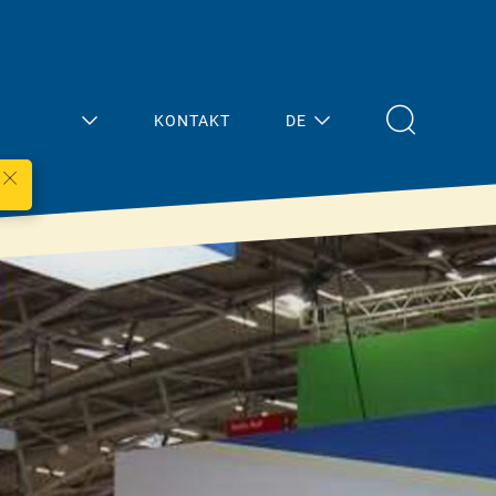
KONTAKT
DE
Mein
Aktuelles
Bereich
Übersicht
Architektur/Planun
Presse
g
Termine
Fachhandel
Handwerk