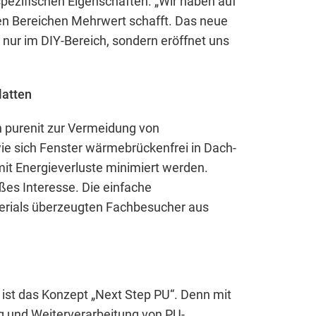
pezifischen Eigenschaften. „Wir haben auf
ten Bereichen Mehrwert schafft. Das neue
nur im DIY-Bereich, sondern eröffnet uns
latten
 purenit zur Vermeidung von
e sich Fenster wärmebrückenfrei in Dach-
it Energieverluste minimiert werden.
ßes Interesse. Die einfache
terials überzeugten Fachbesucher aus
ist das Konzept „Next Step PU“. Denn mit
g und Weiterverarbeitung von PU-