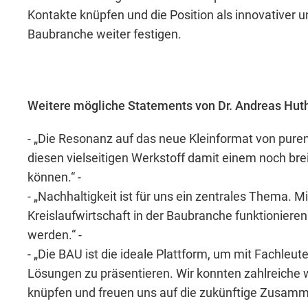
Includes resources that make external con
Kontakte knüpfen und die Position als innovativer 
Baubranche weiter festigen.
Cookie Informationen anzeigen
Weitere mögliche Statements von Dr. Andreas Huth
- „Die Resonanz auf das neue Kleinformat von puren
diesen vielseitigen Werkstoff damit einem noch br
Marketing und Statistik
können.“ -
- „Nachhaltigkeit ist für uns ein zentrales Thema. M
Marketing und Statistik Cookies werden v
Kreislaufwirtschaft in der Baubranche funktionier
eventuelle Drittanbieter weitergeleitet.
werden.“ -
- „Die BAU ist die ideale Plattform, um mit Fachle
Cookie Informationen anzeigen
Lösungen zu präsentieren. Wir konnten zahlreiche w
knüpfen und freuen uns auf die zukünftige Zusamm