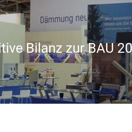
Industrie/OEM
Private Bauherren
Wohnungswirtsch
aft
itive Bilanz zur BAU 2