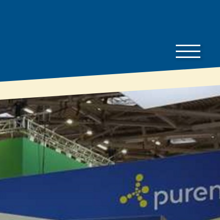
Bauherren-
Downloads
Wissen
Preisliste
Bauherren
Gut zu wissen
Dämmratgeber
Prospekte
Eigenschaften &
Technische
Vorteile
Datenblätter