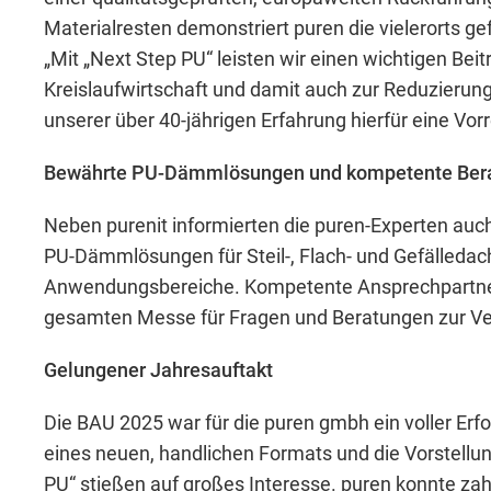
Materialresten demonstriert puren die vielerorts ge
„Mit „Next Step PU“ leisten wir einen wichtigen Be
Kreislaufwirtschaft und damit auch zur Reduzierung 
Notwendig
unserer über 40-jährigen Erfahrung hierfür eine Vorr
Diese werden für die Grundfunktionen der
Bewährte PU-Dämmlösungen und kompetente Ber
sichere Bereiche unserer Website ermögli
Neben purenit informierten die puren-Experten au
PU-Dämmlösungen für Steil-, Flach- und Gefälleda
Cookie Informationen anzeigen
Anwendungsbereiche. Kompetente Ansprechpartne
gesamten Messe für Fragen und Beratungen zur Ve
Gelungener Jahresauftakt
Die BAU 2025 war für die puren gmbh ein voller Erfo
External Content
eines neuen, handlichen Formats und die Vorstellu
PU“ stießen auf großes Interesse. puren konnte zah