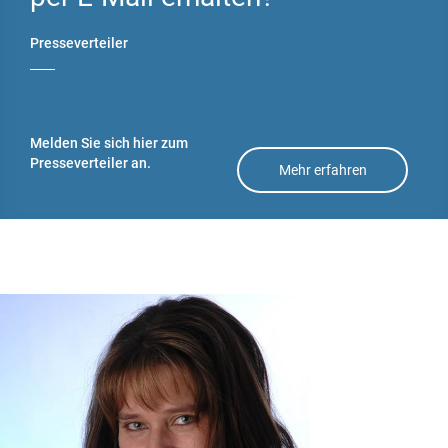
g
Flachdachdämmu
Presseverteiler
ng
Kellerdeckendäm
mung
Melden Sie sich hier zum
Presseverteiler an.
Untersparrendäm
Mehr erfahren
mung
Wärmedämmverb
undsystem
Wärmebrücken
vermeiden