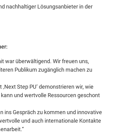
tent available on the website. Such as YouTube, Instagra
und nachhaltiger Lösungsanbieter in der
er:
it war überwältigend. Wir freuen uns,
eiteren Publikum zugänglich machen zu
it ‚Next Step PU‘ demonstrieren wir, wie
erwendet, um anonymes Tracking zu aktivieren. Hierbei
en kann und wertvolle Ressourcen geschont
uten ins Gespräch zu kommen und innovative
ertvolle und auch internationale Kontakte
enarbeit.“