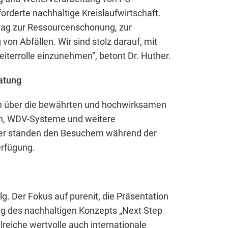
forderte nachhaltige Kreislaufwirtschaft.
itrag zur Ressourcenschonung, zur
von Abfällen. Wir sind stolz darauf, mit
eiterrolle einzunehmen“, betont Dr. Huther.
 Website benötigt und helfen dabei, unsere Website nutz
atung
chen.
ch über die bewährten und hochwirksamen
ch, WDV-Systeme und weitere
r standen den Besuchern während der
rfügung.
lg. Der Fokus auf purenit, die Präsentation
ng des nachhaltigen Konzepts „Next Step
lreiche wertvolle auch internationale