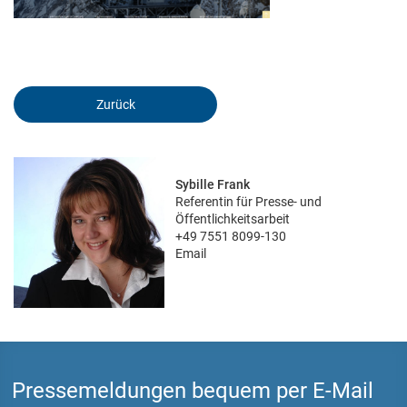
Marketing und Statistik
Marketing und Statistik Cookies werden verwendet, um
anonymes Tracking zu aktivieren. Hierbei werden können
Zurück
anonymisierte Daten an eventuelle Drittanbieter weitergeleitet.
Cookie Informationen anzeigen
Sybille Frank
Referentin für Presse- und
Öffentlichkeitsarbeit
+49 7551 8099-130
Akzeptieren
Email
Speichern
Ablehnen
Impressum
Datenschutz
Pressemeldungen bequem per E-Mail