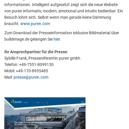
Informationen. Intelligent aufgesetzt zeigt sich die neue Website
von puren informativ, modern, emotional und intuitiv bedienbar. Ein
Besuch lohnt sich. Selbst wenn man gerade keine Dämmung
Notwendig
braucht.
www.puren.com
Diese werden für die Grundfunktionen der Website benötigt und
Zum Download der Presseinformation inklusive Bildmaterial über
helfen dabei, unsere Website nutzbar zu machen sowie Zugriffe
buildimage.de gelangen Sie
hier.
auf sichere Bereiche unserer Website ermöglichen.
Ihr Ansprechpartner für die Presse:
Cookie Informationen anzeigen
Sybille Frank, Pressereferentin puren gmbh
Telefon: +49-7551-8099130
Mobil: +49-170-8955485
Mail:
presse@puren.com
External Content
Includes resources that make external content available on the
website. Such as YouTube, Instagram or similar providers.
Cookie Informationen anzeigen