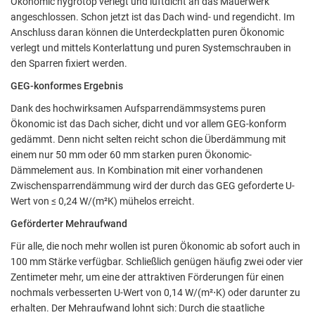
Ökonomic hygrotop verlegt und luftdicht an das Mauerwerk
angeschlossen. Schon jetzt ist das Dach wind- und regendicht. Im
Includes resources that make external content available on the
Anschluss daran können die Unterdeckplatten puren Ökonomic
website. Such as YouTube, Instagram or similar providers.
verlegt und mittels Konterlattung und puren Systemschrauben in
den Sparren fixiert werden.
Cookie Informationen anzeigen
GEG-konformes Ergebnis
Dank des hochwirksamen Aufsparrendämmsystems puren
Ökonomic ist das Dach sicher, dicht und vor allem GEG-konform
Marketing und Statistik
gedämmt. Denn nicht selten reicht schon die Überdämmung mit
einem nur 50 mm oder 60 mm starken puren Ökonomic-
Marketing und Statistik Cookies werden verwendet, um
Dämmelement aus. In Kombination mit einer vorhandenen
anonymes Tracking zu aktivieren. Hierbei werden können
Zwischensparrendämmung wird der durch das GEG geforderte U-
anonymisierte Daten an eventuelle Drittanbieter weitergeleitet.
Wert von ≤ 0,24 W/(m²K) mühelos erreicht.
Geförderter Mehraufwand
Cookie Informationen anzeigen
Für alle, die noch mehr wollen ist puren Ökonomic ab sofort auch in
100 mm Stärke verfügbar. Schließlich genügen häufig zwei oder vier
Zentimeter mehr, um eine der attraktiven Förderungen für einen
nochmals verbesserten U-Wert von 0,14 W/(m²⋅K) oder darunter zu
Akzeptieren
erhalten. Der Mehraufwand lohnt sich: Durch die staatliche