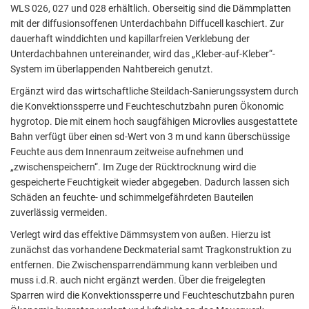
WLS 026, 027 und 028 erhältlich. Oberseitig sind die Dämmplatten
mit der diffusionsoffenen Unterdachbahn Diffucell kaschiert. Zur
dauerhaft winddichten und kapillarfreien Verklebung der
Unterdachbahnen untereinander, wird das „Kleber-auf-Kleber“-
System im überlappenden Nahtbereich genutzt.
Ergänzt wird das wirtschaftliche Steildach-Sanierungssystem durch
die Konvektionssperre und Feuchteschutzbahn puren Ökonomic
hygrotop. Die mit einem hoch saugfähigen Microvlies ausgestattete
Bahn verfügt über einen sd-Wert von 3 m und kann überschüssige
Feuchte aus dem Innenraum zeitweise aufnehmen und
Notwendig
„zwischenspeichern“. Im Zuge der Rücktrocknung wird die
Diese werden für die Grundfunktionen der Website benötigt und
gespeicherte Feuchtigkeit wieder abgegeben. Dadurch lassen sich
helfen dabei, unsere Website nutzbar zu machen sowie Zugriffe
Schäden an feuchte- und schimmelgefährdeten Bauteilen
auf sichere Bereiche unserer Website ermöglichen.
zuverlässig vermeiden.
Verlegt wird das effektive Dämmsystem von außen. Hierzu ist
Cookie Informationen anzeigen
zunächst das vorhandene Deckmaterial samt Tragkonstruktion zu
entfernen. Die Zwischensparrendämmung kann verbleiben und
muss i.d.R. auch nicht ergänzt werden. Über die freigelegten
Sparren wird die Konvektionssperre und Feuchteschutzbahn puren
External Content