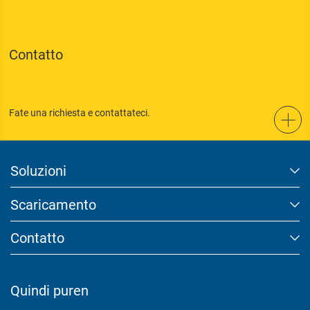
Contatto
Fate una richiesta e contattateci.
Soluzioni
Scaricamento
Contatto
Quindi puren