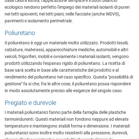
dalla calura estiva; l'applicazione semplice e il buon bilancio
ecologico rendono perfetto l'impiego dei materiali isolanti di puren
nei tetti spioventi, nei tetti piani, nelle facciate (anche WDVS),
pavimenti e isolamento perimetrale.
Poliuretano
Il poliuretano è oggi un materiale molto utilizzato. Prodotti tessili,
calzature, materassi, apparecchiature mediche, automobili e altri
veicoli, frigoriferi, mobili e ovviamente i materiali isolanti, vengono
prodotti utilizzando l'espanso rigido di poliuretano. La ricetta di
base sarà scelta in base alle caratteristiche del prodotto e al
rendimento del poliuretano nel caso specifico. Questa "possibilità di
gestione" fa si che, fra le altre cose, il poliuretano possa rispondere
in modo assolutamente preciso alle esigenze del singolo caso.
Pregiato e durevole
I materiali poliuretanici fanno parte della famiglia delle plastiche
termoindurenti. Questi materiali non fondono neppure ad elevate
temperature e mantengono stabili forma e dimensione. I materiali
poliuretanici sono inoltre molto resistenti alla pressione, durevoli,