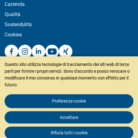
L'azienda
Qualità
Sostenibilità
Cookies
Questo sito utilizza tecnologie di tracciamento dei siti web di terze
puren gmbh
parti per fornire i propri servizi. Sono d'accordo e posso revocare o
Rengoldshauser Str. 4
modificare il mio consenso in qualsiasi momento con effetto per il
futuro.
88662 Überlingen
Deutschland
Preferenze cookie
Tel +49 (0)7551 / 80 99 0
Fax +49 (0)7551 / 80 99 20
Accettare
info@puren.com
Rifiuta tutti i cookie