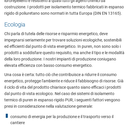
idrorepellenti e resistenti a quasi tutti gli agenti chimici da
costruzione. I prodotti per isolamento termico fabbricati in espanso
rigido di poliuretano sono normati in tutta Europa (DIN EN 13165).
Required
Ecologia
These are required for the basic functions of the website and
help to make our website usable as well as enable access to
Chi parla di tutela delle risorse e risparmio energetico, deve
secure areas of our website.
impegnarsi seriamente per trovare soluzioni ecologiche, sostenibili
ed efficienti dal punto di vista energetico. In puren, non sono solo i
Consent Information
prodotti a soddisfare questo requisito, ma anche il tipo e le modalità
della loro produzione. I nostri impianti di produzione coniugano
elevata efficienza con basso consumo energetico.
Una cosa è certa: tutto ciò che contribuisce a ridurre il consumo
External Content
energetico, protegge l'ambiente e riduce il fabbisogno di risorse. Già
il ciclo di vita del prodotto chiarisce quanto siano efficaci i prodotti
Includes resources that make external content available on the
dal punto di vista ecologico. Nel caso dei sistemi di isolamento
website. Such as YouTube, Instagram or similar providers.
termico di puren in espanso rigido PUR, i seguenti fattori vengono
presi in considerazione nella valutazione generale:
Consent Information
consumo di energia per la produzione e il trasporto verso il
cantiere