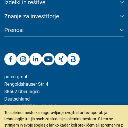
Izdelki in rešitve
Marketing
Marketing and statistics cookies are used to enable anonymous
Znanje za investitorje
tracking. Here, anonymised data can be forwarded to possible
third-party providers.
Prenosi
Consent Information
Sprejmi
puren gmbh
Shrani
Rengoldshauser Str. 4
Zavrnite
88662 Überlingen
Deutschland
Tel +49 (0)7551 / 80 99 0
To spletno mesto za zagotavljanje svojih storitev uporablja
Fax +49 (0)7551 / 80 99 20
tehnologije tretjih oseb za sledenje spletnim mestom. S tem se
info@puren.com
strinjam in svoje soglasje lahko kadar koli prekličem ali spremenim z