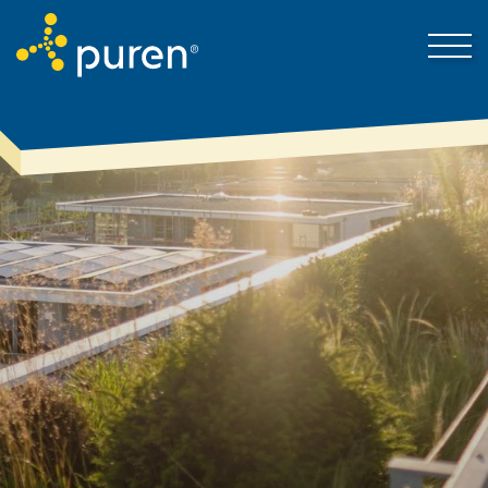
Zaradi tega puren
Pišite na
Izdelki in rešitve
Znanje za investitorje